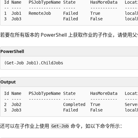
Id Name   PSJobTypeName State      HasMoreData   Locati
-- ----   ------------- -----      -----------   ------
1  Job1   RemoteJob     Failed     True          localh
若要在所有版本的 PowerShell 上获取作业的子作业，请使用
PowerShell
Output
Id Name   PSJobTypeName State      HasMoreData   Locati
-- ----   ------------- -----      -----------   ------
2  Job2                 Completed  True          Server
还可以在子作业上使用
命令，如以下命令所示：
Get-Job