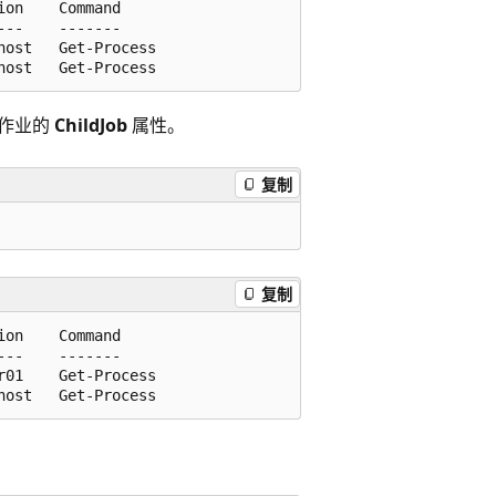
on    Command

--    -------

ost   Get-Process

父作业的
ChildJob
属性。
复制
复制
on    Command

--    -------

01    Get-Process
