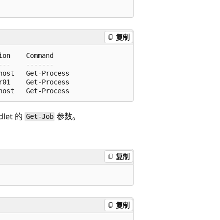
复制
on    Command

--    -------

ost   Get-Process

01    Get-Process

dlet 的
参数。
Get-Job
。
复制
复制