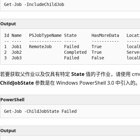
Output
Id Name   PSJobTypeName State      HasMoreData   Locati
-- ----   ------------- -----      -----------   ------
1  Job1   RemoteJob     Failed     True          localh
2  Job2                 Completed  True          Server
若要获取父作业以及仅具有特定
State
值的子作业，请使用
cm
ChildJobState
参数是在 Windows PowerShell 3.0 中引入的
PowerShell
Output