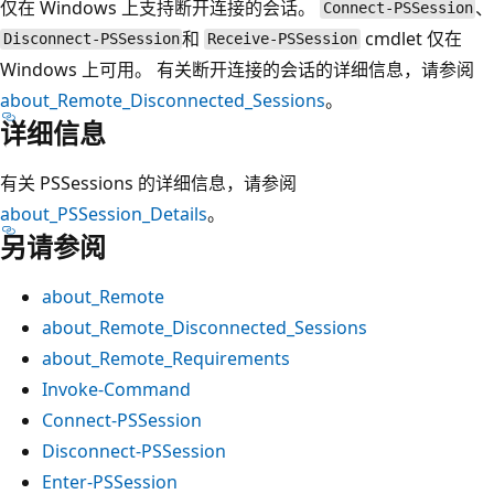
仅在 Windows 上支持断开连接的会话。
、
Connect-PSSession
和
cmdlet 仅在
Disconnect-PSSession
Receive-PSSession
Windows 上可用。 有关断开连接的会话的详细信息，请参阅
about_Remote_Disconnected_Sessions
。
详细信息
有关 PSSessions 的详细信息，请参阅
about_PSSession_Details
。
另请参阅
about_Remote
about_Remote_Disconnected_Sessions
about_Remote_Requirements
Invoke-Command
Connect-PSSession
Disconnect-PSSession
Enter-PSSession