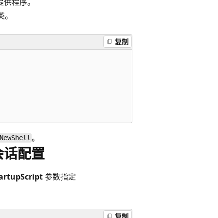
和提供程序。
类。
复制
。
NewShell
 会话配置
artupScript
参数指定
复制