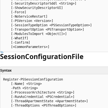
    [-SecurityDescriptorSddl <String>]

    [-ShowSecurityDescriptorUI]

    [-Force]

    [-NoServiceRestart]

    [-PSVersion <Version>]

    [-SessionTypeOption <PSSessionTypeOption>]

    [-TransportOption <PSTransportOption>]

    [-ModulesToImport <Object[]>]

    [-WhatIf]

    [-Confirm]

Session
Configuration
File
Syntax
Register-PSSessionConfiguration

    [-Name] <String>

    -Path <String>

    [-ProcessorArchitecture <String>]

    [-RunAsCredential <PSCredential>]

    [-ThreadApartmentState <ApartmentState>]

    [-ThreadOptions <PSThreadOptions>]
