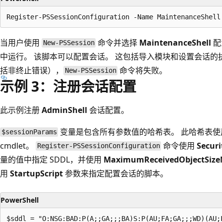
当用户使用
命令并选择
MaintenanceShell
配
New-PSSession
中运行。 该脚本可以配置会话。 这包括导入模块和设置会话的
括非终止错误），
命令将失败。
New-PSSession
示例 3：注册会话配置
此示例注册
AdminShell
会话配置。
变量是包含所有参数值的哈希表。 此哈希表使用 Powe
$sessionParams
cmdlet。
命令使用
Secur
Register-PSSessionConfiguration
量的值中指定 SDDL，并使用
MaximumReceivedObjectSiz
用
StartupScript
参数来指定配置会话的脚本。
PowerShell
$sddl = "O:NSG:BAD:P(A;;GA;;;BA)S:P(AU;FA;GA;;;WD)(AU;F