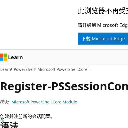
跳
跳
此浏览器不再受
至
到
主
页
请升级到 Microsof
要
内
下载 Microsoft Edge
内
导
容
航
Learn
Learn
PowerShell
Microsoft.PowerShell.Core
Register-PSSession
Con
模块:
Microsoft.PowerShell.Core Module
创建并注册新的会话配置。
语法