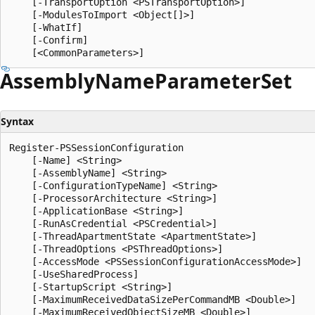
    [-TransportOption <PSTransportOption>]

    [-ModulesToImport <Object[]>]

    [-WhatIf]

    [-Confirm]

Assembly
Name
Parameter
Set
Syntax
Register-PSSessionConfiguration

    [-Name] <String>

    [-AssemblyName] <String>

    [-ConfigurationTypeName] <String>

    [-ProcessorArchitecture <String>]

    [-ApplicationBase <String>]

    [-RunAsCredential <PSCredential>]

    [-ThreadApartmentState <ApartmentState>]

    [-ThreadOptions <PSThreadOptions>]

    [-AccessMode <PSSessionConfigurationAccessMode>]

    [-UseSharedProcess]

    [-StartupScript <String>]

    [-MaximumReceivedDataSizePerCommandMB <Double>]

    [-MaximumReceivedObjectSizeMB <Double>]
