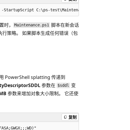
置时，
脚本在新会话
Maintenance.ps1
执行策略。 如果脚本生成任何错误（包
rShell splatting 传递到
ityDescriptorSDDL
参数在
变
$sddl
eMB
参数来增加对象大小限制。 它还使
复制
ASA;GWGX;;;WD)"
