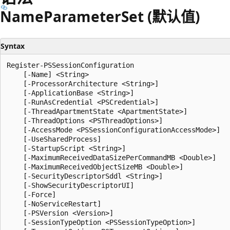
Name
Parameter
Set (默认值)
Syntax
Register-PSSessionConfiguration

    [-Name] <String>

    [-ProcessorArchitecture <String>]

    [-ApplicationBase <String>]

    [-RunAsCredential <PSCredential>]

    [-ThreadApartmentState <ApartmentState>]

    [-ThreadOptions <PSThreadOptions>]

    [-AccessMode <PSSessionConfigurationAccessMode>]

    [-UseSharedProcess]

    [-StartupScript <String>]

    [-MaximumReceivedDataSizePerCommandMB <Double>]

    [-MaximumReceivedObjectSizeMB <Double>]

    [-SecurityDescriptorSddl <String>]

    [-ShowSecurityDescriptorUI]

    [-Force]

    [-NoServiceRestart]

    [-PSVersion <Version>]

    [-SessionTypeOption <PSSessionTypeOption>]
