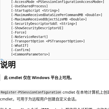
    [-AccessMode <PSSessionConfigurationAccessMode>]

    [-UseSharedProcess]

    [-StartupScript <String>]

    [-MaximumReceivedDataSizePerCommandMB <Double>]

    [-MaximumReceivedObjectSizeMB <Double>]

    [-SecurityDescriptorSddl <String>]

    [-ShowSecurityDescriptorUI]

    [-Force]

    [-NoServiceRestart]

    [-TransportOption <PSTransportOption>]

    [-WhatIf]

    [-Confirm]

说明
此 cmdlet 仅在 Windows 平台上可用。
cmdlet 在本地计算机
Register-PSSessionConfiguration
cmdlet，可用于为远程用户创建自定义会话。