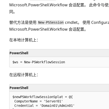
Microsoft.PowerShell.Workflow
会话配置。 此命令与
同。
替代方法是使用
cmdlet。 使用 Configur
New-PSSession
Microsoft.PowerShell.Workflow
会话配置。
在本地计算机上：
PowerShell
在远程计算机上：
PowerShell
$newPSWorkflowSessionSplat = @{

 ComputerName = 'Server01'

 Credential = 'Domain01\Admin01'
