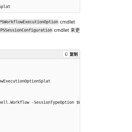
cmdlet
PSWorkflowExecutionOption
cmdlet 来更
-PSSessionConfiguration
复制
wExecutionOptionSplat

ell.Workflow -SessionTypeOption $Using:sto
