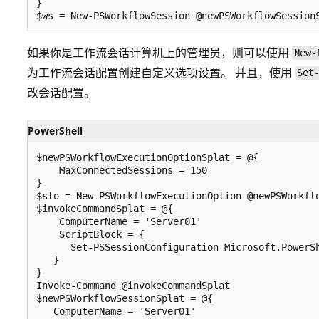
}

如果你是工作流会话计算机上的管理员，则可以使用
New-
为工作流会话配置创建自定义选项设置。 并且，使用
Set
改会话配置。
PowerShell
$newPSWorkflowExecutionOptionSplat = @{

    MaxConnectedSessions = 150

}

$sto = New-PSWorkflowExecutionOption @newPSWorkflo
$invokeCommandSplat = @{

    ComputerName = 'Server01'

    ScriptBlock = {

      Set-PSSessionConfiguration Microsoft.PowerSh
   }

}

Invoke-Command @invokeCommandSplat

$newPSWorkflowSessionSplat = @{

   ComputerName = 'Server01'
