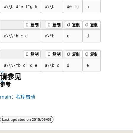
a\\b d"e f"g h
a\\b
de fg
h
复制
复制
复制
复制
a\\\"b c d
a\"b
c
d
复制
复制
复制
复制
a\\\\"b c" d e
a\\b c
d
e
请参见
参考
main：程序启动
阅
读
Last updated on
2015/06/09
模
式