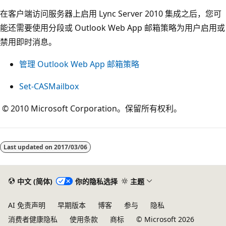
在客户端访问服务器上启用 Lync Server 2010 集成之后，您可
能还需要使用分段或 Outlook Web App 邮箱策略为用户启用或
禁用即时消息。
管理 Outlook Web App 邮箱策略
Set-CASMailbox
© 2010 Microsoft Corporation。保留所有权利。
阅
读
Last updated on
2017/03/06
模
式
已
中文 (简体)
你的隐私选择
主题
禁
AI 免责声明
早期版本
博客
参与
隐私
用
消费者健康隐私
使用条款
商标
© Microsoft 2026