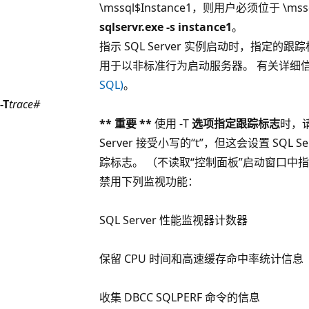
\mssql$Instance1，则用户必须位于 \mss
sqlservr.exe -s instance1
。
指示 SQL Server 实例启动时，指定的跟踪
用于以非标准行为启动服务器。 有关详细
SQL)
。
-T
trace#
** 重要 **
使用 -T
选项指定跟踪标志
时，请
Server 接受小写的“t”，但这会设置 SQL
踪标志。 （不读取“控制面板”启动窗口中
禁用下列监视功能：
SQL Server 性能监视器计数器
保留 CPU 时间和高速缓存命中率统计信息
收集 DBCC SQLPERF 命令的信息