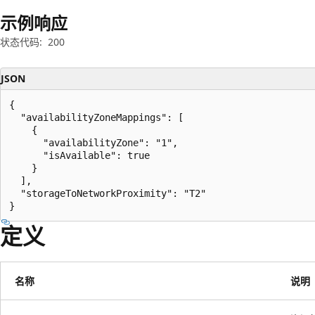
示例响应
状态代码:
200
JSON
{

  "availabilityZoneMappings": [

    {

      "availabilityZone": "1",

      "isAvailable": true

    }

  ],

  "storageToNetworkProximity": "T2"

}
定义
名称
说明