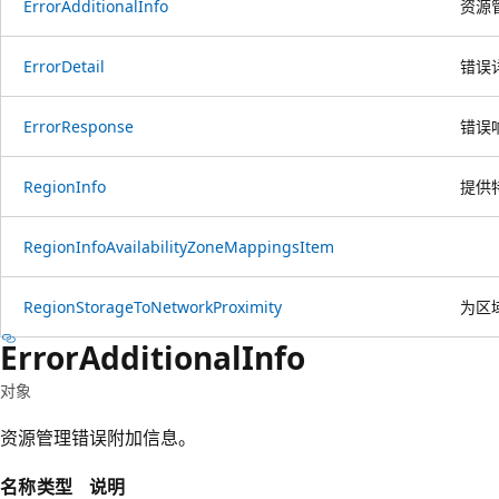
Error
Additional
Info
资源
Error
Detail
错误
Error
Response
错误
Region
Info
提供
Region
Info
Availability
Zone
Mappings
Item
Region
Storage
ToNetwork
Proximity
为区
Error
Additional
Info
对象
资源管理错误附加信息。
名称
类型
说明