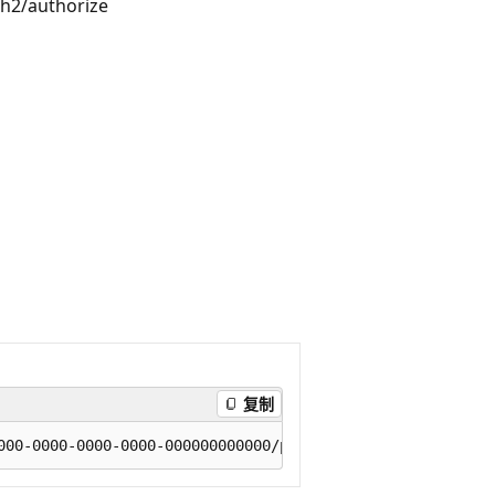
h2/authorize
复制