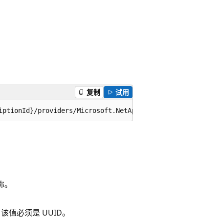
复制
试用
iptionId}/providers/Microsoft.NetApp/locations/{location
名称。
 该值必须是 UUID。