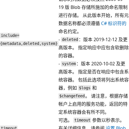
19 版 Blob 存储所施加的命名限制
进行存储。 从此版本开始，所有元
数据名称都必须遵循
C# 标识符的
命名约定。
include=
-
：版本 2019-12-12 及更
deleted
{metadata,deleted,system}
高版本。 指定响应中应包含软删除
的容器。
-
：版本 2020-10-02 及更
system
高版本。 指定是否在响应中包含系
统容器。 包括此选项将列出系统容
器，例如
和
$logs
。 请注意，根据存储
$changefeed
帐户上启用的服务功能，返回的特
定系统容器会有所不同。
可选。
参数以秒表示。
timeout
有关详细信息，请参阅
设置 Blob
timeout