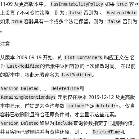
11-09 及更高版本中。
如果
容器
HasImmutabilityPolicy
true
上设置了不可变性策略，则为 ;
否则为 。
false
HasLegalHold
如果
容器具有一个或多个法定保留，则为 ;
否则为
true
false
。
注意
从版本 2009-09-19 开始，的
响应正文在 名
List Containers
为
的元素中返回容器的上次修改时间。 在以前
Last-Modified
的版本中，将此元素命名为
。
LastModified
、、
和
Version
Deleted
DeletedTime
元素仅在版本 2019-12-12 及更高版
RemainingRetentiondays
本中显示，前提是为查询参数
指定
值。 仅当
include
deleted
容器已软删除且符合还原条件时，才会显示这些元素。
如果为
查询参数指定了已删除的值，
Version
Deleted
include
并且容器已软删除并有资格还原，则 、、
和
DeletedTime