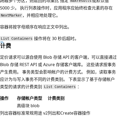
跨越多个分区，则返回的项集比 指定
或默认值
maxresults
5000 少。 执行列表操作时，应用程序应始终检查元素的存在
，并相应地处理它。
NextMarker
容器将按字母顺序在响应正文中列出。
操作将在 30 秒后超时。
List Containers
计费
定价请求可以源自使用 Blob 存储 API 的客户端，可以直接通过
Blob 存储 REST API 或 Azure 存储客户端库。 这些请求按事务
产生费用。 事务类型会影响帐户的计费方式。 例如，读取事务
应计为与写入事务不同的计费类别。 下表显示了基于存储帐户
类型的请求的计费类别
：
List Containers
操作
存储帐户类型
计费类别
高级块 blob
列出容器
标准常规用途 v2
列出和Create容器操作