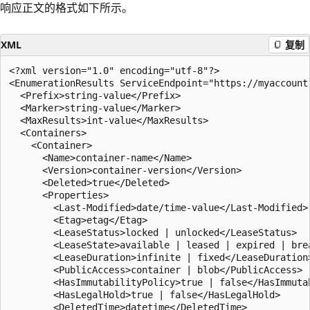
响应正文的格式如下所示。
XML
复制
<?xml version="1.0" encoding="utf-8"?>  

<EnumerationResults ServiceEndpoint="https://myaccount.
  <Prefix>string-value</Prefix>  

  <Marker>string-value</Marker>  

  <MaxResults>int-value</MaxResults>  

  <Containers>  

    <Container>  

      <Name>container-name</Name>  

      <Version>container-version</Version>

      <Deleted>true</Deleted>

      <Properties>  

        <Last-Modified>date/time-value</Last-Modified> 
        <Etag>etag</Etag>  

        <LeaseStatus>locked | unlocked</LeaseStatus>  

        <LeaseState>available | leased | expired | brea
        <LeaseDuration>infinite | fixed</LeaseDuration>
        <PublicAccess>container | blob</PublicAccess>

        <HasImmutabilityPolicy>true | false</HasImmutab
        <HasLegalHold>true | false</HasLegalHold>

        <DeletedTime>datetime</DeletedTime>
