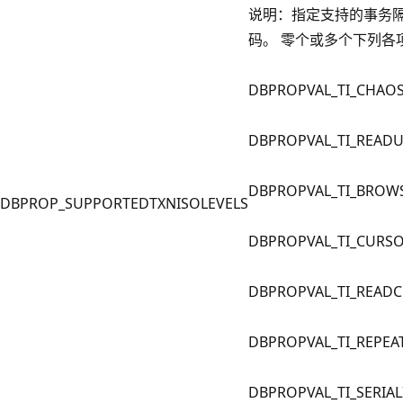
说明：指定支持的事务
码。 零个或多个下列各
DBPROPVAL_TI_CHAO
DBPROPVAL_TI_READ
DBPROPVAL_TI_BROW
DBPROP_SUPPORTEDTXNISOLEVELS
DBPROPVAL_TI_CURSO
DBPROPVAL_TI_READ
DBPROPVAL_TI_REPEA
DBPROPVAL_TI_SERIAL