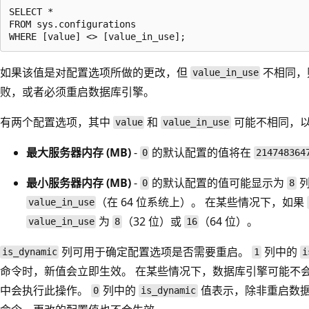
SELECT *

FROM sys.configurations

如果该值是对配置选项所做的更改，但
不相同，
value_in_use
败，或者必须重启数据库引擎。
有两个配置选项，其中
和
可能不相同，
value
value_in_use
最大服务器内存 (MB)
-
的默认配置的值将在
0
214748364
最小服务器内存 (MB)
-
的默认配置的值可能显示为
0
8
（在 64 位系统上）。 在某些情况下，如果
value_in_use
为
（32 位）或
（64 位）。
value_in_use
8
16
列可用于确定配置选项是否需要重启。
列中的
is_dynamic
1
i
命令时，新值会立即生效。 在某些情况下，数据库引擎可能不
中会执行此操作。
列中的
值表示，除非重启数
0
is_dynamic