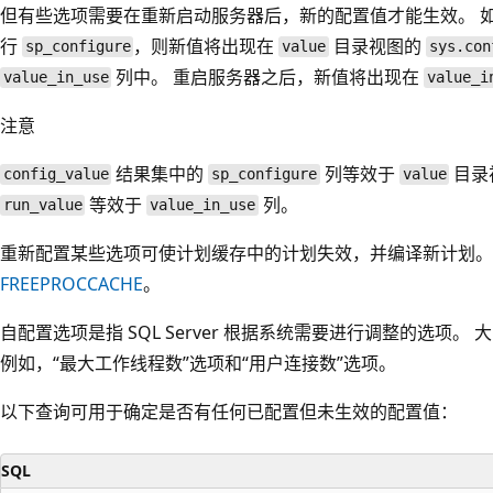
但有些选项需要在重新启动服务器后，新的配置值才能生效。 
行
，则新值将出现在
目录视图的
sp_configure
value
sys.con
列中。 重启服务器之后，新值将出现在
value_in_use
value_i
注意
结果集中的
列等效于
目录
config_value
sp_configure
value
等效于
列。
run_value
value_in_use
重新配置某些选项可使计划缓存中的计划失效，并编译新计划。
FREEPROCCACHE
。
自配置选项是指 SQL Server 根据系统需要进行调整的选项
例如，“最大工作线程数”选项和“用户连接数”选项。
以下查询可用于确定是否有任何已配置但未生效的配置值：
SQL