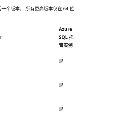
提供的最后一个版本。 所有更高版本仅在 64 位
Azure
r
SQL 托
管实例
是
是
是