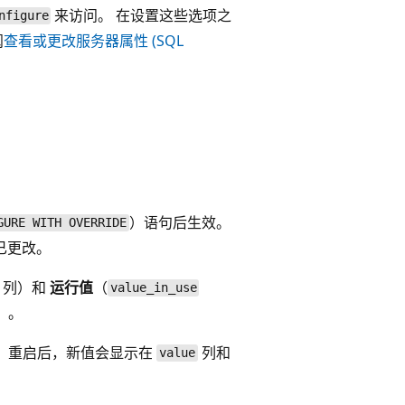
来访问。 在设置这些选项之
nfigure
阅
查看或更改服务器属性 (SQL
）语句后生效。
GURE WITH OVERRIDE
已更改。
列）和
运行值
（
value_in_use
）。
 重启后，新值会显示在
列和
value