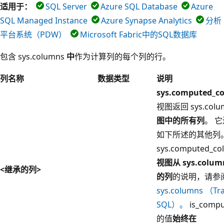
适用于：
SQL Server
Azure SQL Database
Azure
SQL Managed Instance
Azure Synapse Analytics
分析
平台系统（PDW）
Microsoft Fabric中的SQL数据库
包含 sys.columns
中
作为计算列的每个列的行。
列名称
数据类型
说明
sys.computed_c
视图返回 sys.colu
图中的所有列
。 
如下所述的其他列。
sys.computed_co
视图从
sys.colum
<继承的列>
的列
的说明，请参
sys.columns （Tra
SQL）。
is_comp
的值
始终在