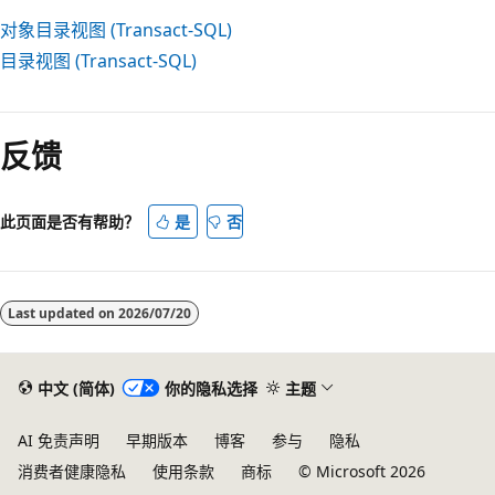
对象目录视图 (Transact-SQL)
目录视图 (Transact-SQL)
阅
读
反馈
模
式
已
此页面是否有帮助？
是
否
禁
用
Last updated on
2026/07/20
中文 (简体)
你的隐私选择
主题
AI 免责声明
早期版本
博客
参与
隐私
消费者健康隐私
使用条款
商标
© Microsoft 2026