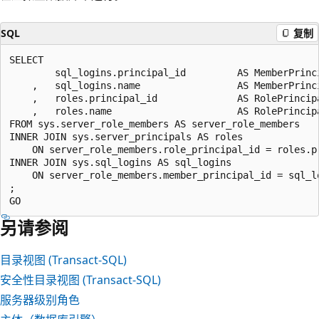
SQL
复制
SELECT

		sql_logins.principal_id			AS MemberPrincipalID

	,	sql_logins.name					AS MemberPrincipalName

	,	roles.principal_id				AS RolePrincipalID

	,	roles.name						AS RolePrincipalName

FROM sys.server_role_members AS server_role_members

INNER JOIN sys.server_principals AS roles

    ON server_role_members.role_principal_id = roles.pr
INNER JOIN sys.sql_logins AS sql_logins 

    ON server_role_members.member_principal_id = sql_lo
;  

另请参阅
目录视图 (Transact-SQL)
安全性目录视图 (Transact-SQL)
服务器级别角色