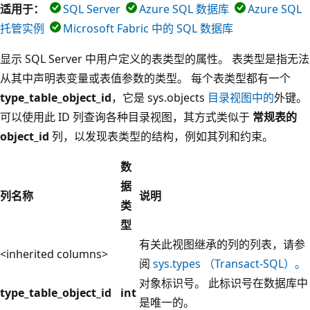
适用于：
SQL Server
Azure SQL 数据库
Azure SQL
托管实例
Microsoft Fabric 中的 SQL 数据库
显示 SQL Server 中用户定义的表类型的属性。 表类型是指无法
从其中声明表变量或表值参数的类型。 每个表类型都有一个
type_table_object_id
，它是 sys.objects
目录视图中的
外键。
可以使用此 ID 列查询各种目录视图，其方式类似于
常规表的
object_id
列，以发现表类型的结构，例如其列和约束。
数
据
列名称
说明
类
型
有关此视图继承的列的列表，请参
<inherited columns>
阅
sys.types （Transact-SQL）。
对象标识号。 此标识号在数据库中
type_table_object_id
int
是唯一的。