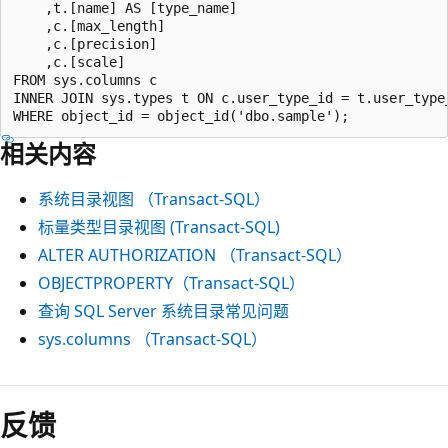
    ,t.[name] AS [type_name]

    ,c.[max_length]

    ,c.[precision]

    ,c.[scale]

FROM sys.columns c

INNER JOIN sys.types t ON c.user_type_id = t.user_type_
相关内容
系统目录视图 （Transact-SQL）
标量类型目录视图 (Transact-SQL)
ALTER AUTHORIZATION （Transact-SQL）
OBJECTPROPERTY（Transact-SQL）
查询 SQL Server 系统目录常见问题
sys.columns （Transact-SQL）
反馈