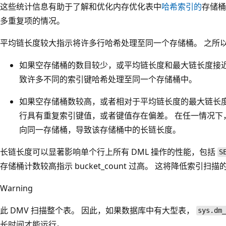
这些统计信息有助于了解和优化内存优化表中
哈希索引的
存储桶
多重复项的情况。
平均链长度较大指示将许多行哈希处理至同一个存储桶。 之所
如果空存储桶的数目较少，或平均链长度和最大链长度接近
致许多不同的索引键哈希处理至同一个存储桶中。
如果空存储桶数较高，或者相对于平均链长度的最大链长度
行具有重复索引键值，或者键值存在偏差。 在任一情况下
向同一存储桶，导致该存储桶中的长链长度。
长链长度可以显著影响单个行上所有 DML 操作的性能，包括
S
存储桶计数较高指示 bucket_count 过高。 这将降低索引扫描
Warning
此 DMV 扫描整个表。 因此，如果数据库中有大型表，
sys.dm_
长时间才能运行。