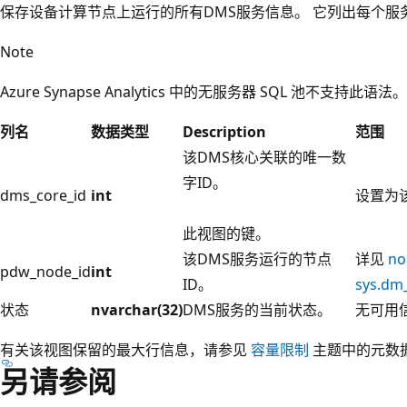
保存设备计算节点上运行的所有DMS服务信息。 它列出每个
Note
Azure Synapse Analytics 中的无服务器 SQL 池不支持此语法。
列名
数据类型
Description
范围
该DMS核心关联的唯一数
字ID。
dms_core_id
int
设置为该
此视图的键。
该DMS服务运行的节点
详见
no
pdw_node_id
int
ID。
sys.dm
状态
nvarchar(32)
DMS服务的当前状态。
无可用
有关该视图保留的最大行信息，请参见
容量限制
主题中的元数
另请参阅