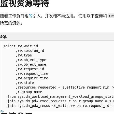
监视资源等待
随着工作负荷组
的
引入，并发槽不再适用。 使用以下查询和
re
所需的资源。
SQL
select rw.wait_id

      ,rw.session_id

      ,rw.type

      ,rw.object_type

      ,rw.object_name

      ,rw.request_id

      ,rw.request_time

      ,rw.acquire_time

      ,rw.state

      ,resources_requested = s.effective_request_min_re
      ,r.group_name

  from sys.dm_workload_management_workload_groups_stats
  join sys.dm_pdw_exec_requests r on r.group_name = s.