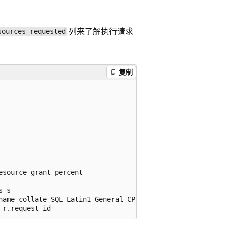
列来了解执行请求
sources_requested
复制
source_grant_percent

 s

name collate SQL_Latin1_General_CP1_CI_AS
