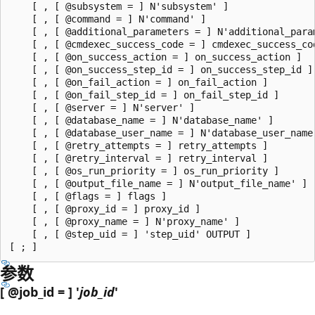
    [ , [ @subsystem = ] N'subsystem' ]

    [ , [ @command = ] N'command' ]

    [ , [ @additional_parameters = ] N'additional_param
    [ , [ @cmdexec_success_code = ] cmdexec_success_cod
    [ , [ @on_success_action = ] on_success_action ]

    [ , [ @on_success_step_id = ] on_success_step_id ]

    [ , [ @on_fail_action = ] on_fail_action ]

    [ , [ @on_fail_step_id = ] on_fail_step_id ]

    [ , [ @server = ] N'server' ]

    [ , [ @database_name = ] N'database_name' ]

    [ , [ @database_user_name = ] N'database_user_name'
    [ , [ @retry_attempts = ] retry_attempts ]

    [ , [ @retry_interval = ] retry_interval ]

    [ , [ @os_run_priority = ] os_run_priority ]

    [ , [ @output_file_name = ] N'output_file_name' ]

    [ , [ @flags = ] flags ]

    [ , [ @proxy_id = ] proxy_id ]

    [ , [ @proxy_name = ] N'proxy_name' ]

    [ , [ @step_uid = ] 'step_uid' OUTPUT ]

参数
[ @job_id = ] '
job_id
'