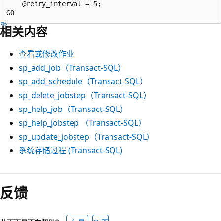
    @retry_interval = 5;

相关内容
查看或修改作业
sp_add_job（Transact-SQL）
sp_add_schedule（Transact-SQL）
sp_delete_jobstep（Transact-SQL）
sp_help_job（Transact-SQL）
sp_help_jobstep （Transact-SQL）
sp_update_jobstep（Transact-SQL）
系统存储过程 (Transact-SQL)
反馈