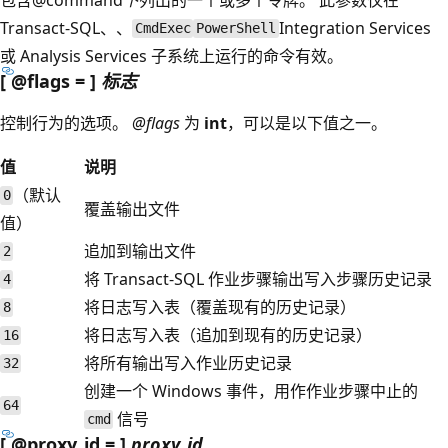
Transact-SQL、、
Integration Services
CmdExec
PowerShell
或 Analysis Services 子系统上运行的命令有效。
[ @flags = ]
标志
控制行为的选项。
@flags
为
int
，可以是以下值之一。
值
说明
（默认
0
覆盖输出文件
值）
追加到输出文件
2
将 Transact-SQL 作业步骤输出写入步骤历史记录
4
将日志写入表（覆盖现有的历史记录）
8
将日志写入表（追加到现有的历史记录）
16
将所有输出写入作业历史记录
32
创建一个 Windows 事件，用作作业步骤中止的
64
信号
cmd
[ @proxy_id = ]
proxy_id