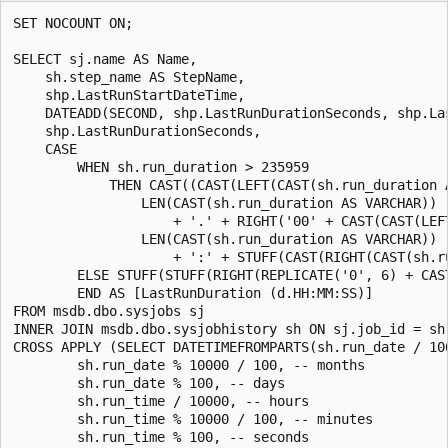
SET NOCOUNT ON;

SELECT sj.name AS Name,

    sh.step_name AS StepName,

    shp.LastRunStartDateTime,

    DATEADD(SECOND, shp.LastRunDurationSeconds, shp.La
    shp.LastRunDurationSeconds,

    CASE

        WHEN sh.run_duration > 235959

            THEN CAST((CAST(LEFT(CAST(sh.run_duration A
                LEN(CAST(sh.run_duration AS VARCHAR)) -
                    + '.' + RIGHT('00' + CAST(CAST(LEF
                LEN(CAST(sh.run_duration AS VARCHAR)) -
                    + ':' + STUFF(CAST(RIGHT(CAST(sh.r
        ELSE STUFF(STUFF(RIGHT(REPLICATE('0', 6) + CAS
        END AS [LastRunDuration (d.HH:MM:SS)]

FROM msdb.dbo.sysjobs sj

INNER JOIN msdb.dbo.sysjobhistory sh ON sj.job_id = sh.
CROSS APPLY (SELECT DATETIMEFROMPARTS(sh.run_date / 100
        sh.run_date % 10000 / 100, -- months

        sh.run_date % 100, -- days

        sh.run_time / 10000, -- hours

        sh.run_time % 10000 / 100, -- minutes

        sh.run_time % 100, -- seconds
