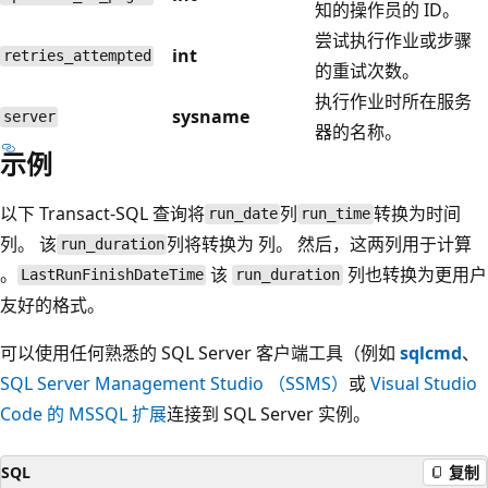
知的操作员的 ID。
尝试执行作业或步骤
int
retries_attempted
的重试次数。
执行作业时所在服务
sysname
server
器的名称。
示例
以下 Transact-SQL 查询将
列
转换为
时间
run_date
run_time
列。 该
列将转换为
列。 然后，这两列用于计算
run_duration
。
该
列也转换为更用户
LastRunFinishDateTime
run_duration
友好的格式。
可以使用任何熟悉的 SQL Server 客户端工具（例如
sqlcmd
、
SQL Server Management Studio （SSMS）
或
Visual Studio
Code 的 MSSQL 扩展
连接到 SQL Server 实例。
SQL
复制