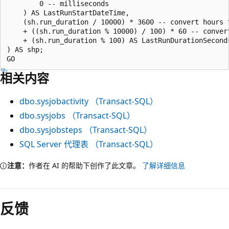
        0 -- milliseconds

    ) AS LastRunStartDateTime,

    (sh.run_duration / 10000) * 3600 -- convert hours 
    + ((sh.run_duration % 10000) / 100) * 60 -- convert
    + (sh.run_duration % 100) AS LastRunDurationSeconds
) AS shp;

相关内容
dbo.sysjobactivity （Transact-SQL）
dbo.sysjobs （Transact-SQL）
dbo.sysjobsteps （Transact-SQL）
SQL Server 代理表 （Transact-SQL）
注意：
作者在 AI 的帮助下创作了此文章。
了解详细信息
反馈