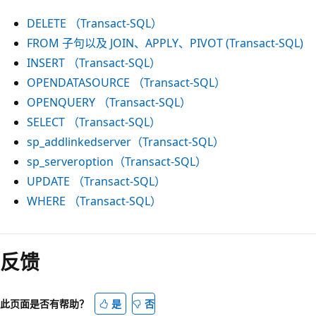
DELETE （Transact-SQL）
FROM 子句以及 JOIN、APPLY、PIVOT (Transact-SQL)
INSERT （Transact-SQL）
OPENDATASOURCE （Transact-SQL）
OPENQUERY （Transact-SQL）
SELECT （Transact-SQL）
sp_addlinkedserver（Transact-SQL）
sp_serveroption（Transact-SQL）
UPDATE （Transact-SQL）
WHERE （Transact-SQL）
反馈
此页面是否有帮助？
是
否