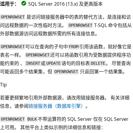
适用于：
SQL Server 2016 (13.x) 及更高版本
是访问链接服务器中的表的替代方法，是连接和访
OPENROWSET
问远程数据的一次性临时方法。
T-SQL 命令包括从
OPENROWSET
外部数据源访问远程数据所需的所有连接信息。
可以在查询的子句中
引用该函数，就好像它是
OPENROWSET
FROM
表名一样。
还可以将函数引用为受数据提供程序功
OPENROWSET
能约束的 、
或
语句的目标表
。 尽管查询
INSERT
UPDATE
DELETE
可能返回多个结果集，但
只返回第一个结果集。
OPENROWSET
Tip
若要更频繁地引用外部数据源，请改用链接服务器。 有关详细
信息，请参阅
链接服务器（数据库引擎）
。
不带运算符的 SQL Server 仅在 SQL Server
OPENROWSET
BULK
上可用。 其他平台上类似示例的详细信息和链接：