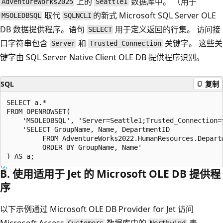
上的
数据库中。 （用于
AdventureWorks2025
Seattle1
取代
的新式 Microsoft SQL Server OLE
MSOLEDBSQL
SQLNCLI
DB 数据提供程序。语句
用于定义返回的行集。 访问接
SELECT
口字符串包含
和
关键字。 这些关
Server
Trusted_Connection
键字由 SQL Server Native Client OLE DB 提供程序识别。
SQL
复制
SELECT a.*

FROM OPENROWSET(

    'MSOLEDBSQL', 'Server=Seattle1;Trusted_Connection=y
    'SELECT GroupName, Name, DepartmentID

         FROM AdventureWorks2022.HumanResources.Departm
         ORDER BY GroupName, Name'

B. 使用适用于 Jet 的 Microsoft OLE DB 提供程
序
以下示例通过 Microsoft OLE DB Provider for Jet 访问
Microsoft Access
数据库中的
表。