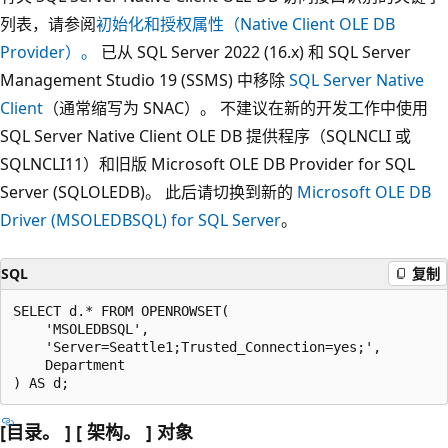
列表，请参阅
初始化和授权属性（Native Client OLE DB
Provider）。
已从 SQL Server 2022 (16.x) 和 SQL Server
Management Studio 19 (SSMS) 中移除
SQL Server Native
Client
（通常缩写为 SNAC）。 不建议在新的开发工作中使用
SQL Server Native Client OLE DB 提供程序（SQLNCLI 或
SQLNCLI11）和旧版 Microsoft OLE DB Provider for SQL
Server (SQLOLEDB)。 此后请切换到新的
Microsoft OLE DB
Driver (MSOLEDBSQL) for SQL Server
。
SQL
复制
SELECT d.* FROM OPENROWSET(

    'MSOLEDBSQL',

    'Server=Seattle1;Trusted_Connection=yes;',

    Department

[目录。 ] [ 架构。 ] 对象