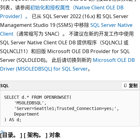
列表，请参阅
初始化和授权属性（Native Client OLE DB
Provider）。
已从 SQL Server 2022 (16.x) 和 SQL Server
Management Studio 19 (SSMS) 中移除
SQL Server Native
Client
（通常缩写为 SNAC）。 不建议在新的开发工作中使用
SQL Server Native Client OLE DB 提供程序（SQLNCLI 或
SQLNCLI11）和旧版 Microsoft OLE DB Provider for SQL
Server (SQLOLEDB)。 此后请切换到新的
Microsoft OLE DB
Driver (MSOLEDBSQL) for SQL Server
。
SQL
复制
SELECT d.* FROM OPENROWSET(

    'MSOLEDBSQL',

    'Server=Seattle1;Trusted_Connection=yes;',

    Department

[目录。 ] [ 架构。 ] 对象