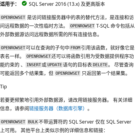
适用于：
SQL Server 2016 (13.x) 及更高版本
是访问链接服务器中的表的替代方法，是连接和访
OPENROWSET
问远程数据的一次性临时方法。
T-SQL 命令包括从
OPENROWSET
外部数据源访问远程数据所需的所有连接信息。
可以在查询的子句中
引用该函数，就好像它是
OPENROWSET
FROM
表名一样。
还可以将函数引用为受数据提供程序功
OPENROWSET
能约束的 、
或
语句的目标表
。 尽管查询
INSERT
UPDATE
DELETE
可能返回多个结果集，但
只返回第一个结果集。
OPENROWSET
Tip
若要更频繁地引用外部数据源，请改用链接服务器。 有关详细
信息，请参阅
链接服务器（数据库引擎）
。
不带运算符的 SQL Server 仅在 SQL Server
OPENROWSET
BULK
上可用。 其他平台上类似示例的详细信息和链接：