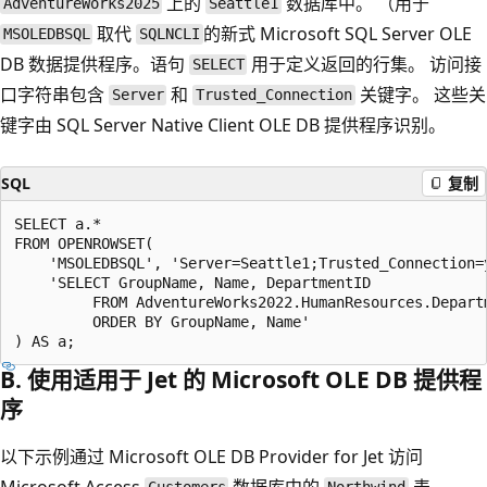
上的
数据库中。 （用于
AdventureWorks2025
Seattle1
取代
的新式 Microsoft SQL Server OLE
MSOLEDBSQL
SQLNCLI
DB 数据提供程序。语句
用于定义返回的行集。 访问接
SELECT
口字符串包含
和
关键字。 这些关
Server
Trusted_Connection
键字由 SQL Server Native Client OLE DB 提供程序识别。
SQL
复制
SELECT a.*

FROM OPENROWSET(

    'MSOLEDBSQL', 'Server=Seattle1;Trusted_Connection=y
    'SELECT GroupName, Name, DepartmentID

         FROM AdventureWorks2022.HumanResources.Departm
         ORDER BY GroupName, Name'

B. 使用适用于 Jet 的 Microsoft OLE DB 提供程
序
以下示例通过 Microsoft OLE DB Provider for Jet 访问
Microsoft Access
数据库中的
表。