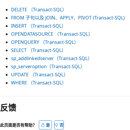
DELETE （Transact-SQL）
FROM 子句以及 JOIN、APPLY、PIVOT (Transact-SQL)
INSERT （Transact-SQL）
OPENDATASOURCE （Transact-SQL）
OPENQUERY （Transact-SQL）
SELECT （Transact-SQL）
sp_addlinkedserver（Transact-SQL）
sp_serveroption（Transact-SQL）
UPDATE （Transact-SQL）
WHERE （Transact-SQL）
反馈
此页面是否有帮助？
是
否