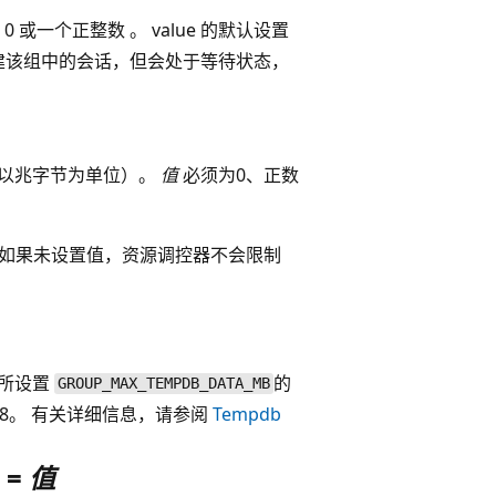
 或一个正整数 。 value 的默认设置
创建该组中的会话，但会处于等待状态，
以兆字节为单位）。
值
必须为0、正数
 如果未设置值，资源调控器不会限制
所设置
的
GROUP_MAX_TEMPDB_DATA_MB
8。 有关详细信息，请参阅
Tempdb
 =
值