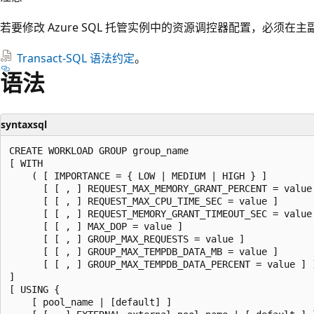
若要修改 Azure SQL 托管实例中的资源调控器配置，必须在
Transact-SQL 语法约定
。
语法
syntaxsql
CREATE WORKLOAD GROUP group_name

[ WITH

    ( [ IMPORTANCE = { LOW | MEDIUM | HIGH } ]

      [ [ , ] REQUEST_MAX_MEMORY_GRANT_PERCENT = value 
      [ [ , ] REQUEST_MAX_CPU_TIME_SEC = value ]

      [ [ , ] REQUEST_MEMORY_GRANT_TIMEOUT_SEC = value 
      [ [ , ] MAX_DOP = value ]

      [ [ , ] GROUP_MAX_REQUESTS = value ]

      [ [ , ] GROUP_MAX_TEMPDB_DATA_MB = value ]

      [ [ , ] GROUP_MAX_TEMPDB_DATA_PERCENT = value ] )
]

[ USING {

    [ pool_name | [default] ]
