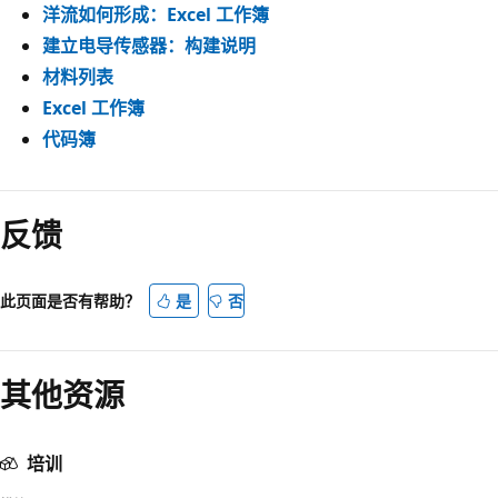
洋流如何形成：Excel 工作簿
建立电导传感器：构建说明
材料列表
Excel 工作簿
代码簿
阅
读
反馈
模
式
此页面是否有帮助？
是
否
已
禁
用
其他资源
培训