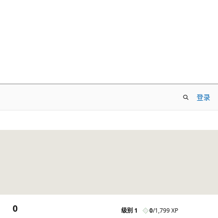
登录
0
级别 1
0
/
1,799 XP