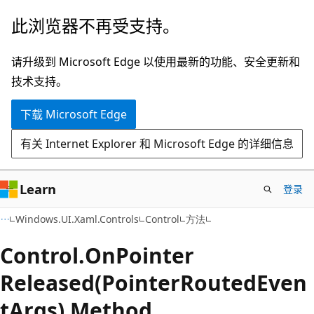
跳
跳
此浏览器不再受支持。
至
到
主
页
请升级到 Microsoft Edge 以使用最新的功能、安全更新和
要
内
技术支持。
内
导
下载 Microsoft Edge
容
航
有关 Internet Explorer 和 Microsoft Edge 的详细信息
Learn
登录
C#
Windows.UI.Xaml.Controls
Control
方法
Control.
On
Pointer
Released(PointerRoutedEven
tArgs) Method