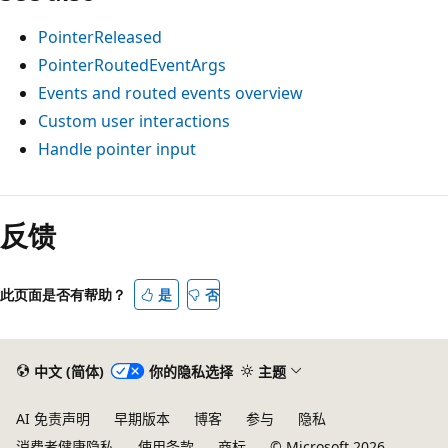
PointerReleased
PointerRoutedEventArgs
Events and routed events overview
Custom user interactions
Handle pointer input
阅
读
反馈
模
式
此页面是否有帮助？
是
否
已
禁
用
中文 (简体)
你的隐私选择
主题
AI 免责声明
早期版本
博客
参与
隐私
消费者健康隐私
使用条款
商标
© Microsoft 2026