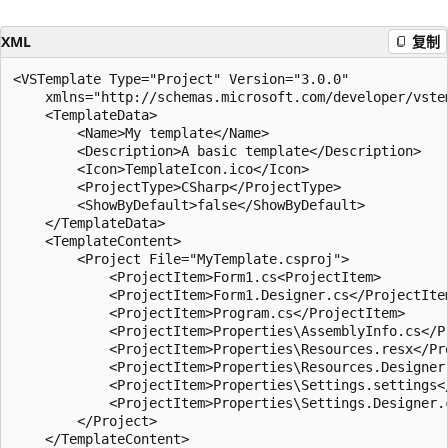
XML
复制
<VSTemplate Type="Project" Version="3.0.0"

    xmlns="http://schemas.microsoft.com/developer/vstem
    <TemplateData>

        <Name>My template</Name>

        <Description>A basic template</Description>

        <Icon>TemplateIcon.ico</Icon>

        <ProjectType>CSharp</ProjectType>

        <ShowByDefault>false</ShowByDefault>

    </TemplateData>

    <TemplateContent>

        <Project File="MyTemplate.csproj">

            <ProjectItem>Form1.cs<ProjectItem>

            <ProjectItem>Form1.Designer.cs</ProjectItem
            <ProjectItem>Program.cs</ProjectItem>

            <ProjectItem>Properties\AssemblyInfo.cs</Pr
            <ProjectItem>Properties\Resources.resx</Pro
            <ProjectItem>Properties\Resources.Designer.
            <ProjectItem>Properties\Settings.settings</
            <ProjectItem>Properties\Settings.Designer.c
        </Project>

    </TemplateContent>
