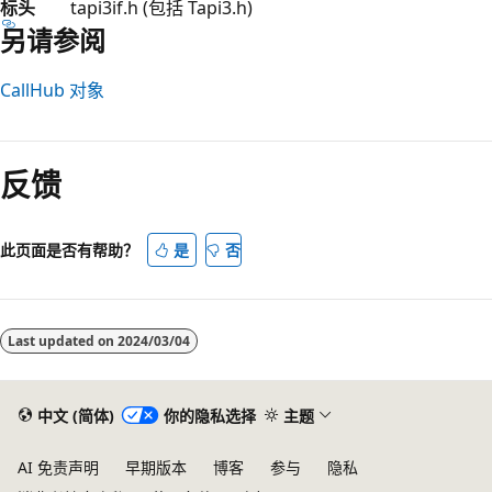
标头
tapi3if.h (包括 Tapi3.h)
另请参阅
CallHub 对象
阅
读
反馈
模
式
已
此页面是否有帮助？
是
否
禁
用
Last updated on
2024/03/04
中文 (简体)
你的隐私选择
主题
AI 免责声明
早期版本
博客
参与
隐私