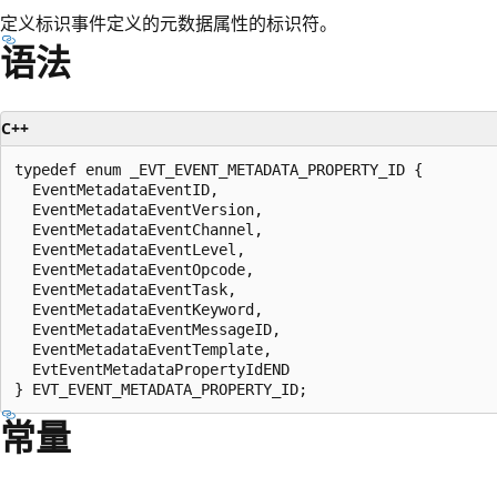
定义标识事件定义的元数据属性的标识符。
语法
C++
typedef enum _EVT_EVENT_METADATA_PROPERTY_ID {

  EventMetadataEventID,

  EventMetadataEventVersion,

  EventMetadataEventChannel,

  EventMetadataEventLevel,

  EventMetadataEventOpcode,

  EventMetadataEventTask,

  EventMetadataEventKeyword,

  EventMetadataEventMessageID,

  EventMetadataEventTemplate,

  EvtEventMetadataPropertyIdEND

常量