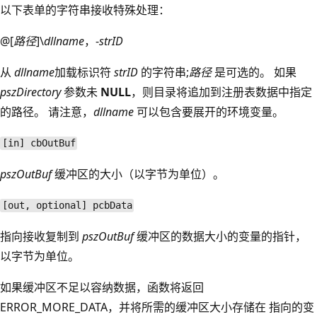
以下表单的字符串接收特殊处理：
@[
路径
]\
dllname
，-
strID
从
dllname
加载标识符
strID
的字符串;
路径
是可选的。 如果
pszDirectory
参数未
NULL
，则目录将追加到注册表数据中指定
的路径。 请注意，
dllname
可以包含要展开的环境变量。
[in] cbOutBuf
pszOutBuf
缓冲区的大小（以字节为单位）。
[out, optional] pcbData
指向接收复制到
pszOutBuf
缓冲区的数据大小的变量的指针，
以字节为单位。
如果缓冲区不足以容纳数据，函数将返回
ERROR_MORE_DATA，并将所需的缓冲区大小存储在
指向的变