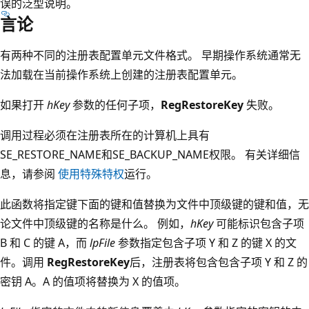
误的泛型说明。
言论
有两种不同的注册表配置单元文件格式。 早期操作系统通常无
法加载在当前操作系统上创建的注册表配置单元。
如果打开
hKey
参数的任何子项，
RegRestoreKey
失败。
调用过程必须在注册表所在的计算机上具有
SE_RESTORE_NAME和SE_BACKUP_NAME权限。 有关详细信
息，请参阅
使用特殊特权
运行。
此函数将指定键下面的键和值替换为文件中顶级键的键和值，无
论文件中顶级键的名称是什么。 例如，
hKey
可能标识包含子项
B 和 C 的键 A，而
lpFile
参数指定包含子项 Y 和 Z 的键 X 的文
件。调用
RegRestoreKey
后，注册表将包含包含子项 Y 和 Z 的
密钥 A。A 的值项将替换为 X 的值项。