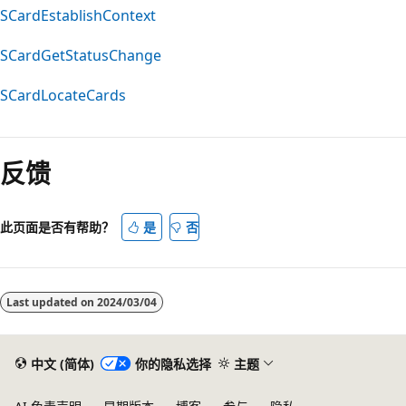
SCardEstablishContext
SCardGetStatusChange
SCardLocateCards
阅
读
反馈
模
式
已
此页面是否有帮助？
是
否
禁
用
Last updated on
2024/03/04
中文 (简体)
你的隐私选择
主题