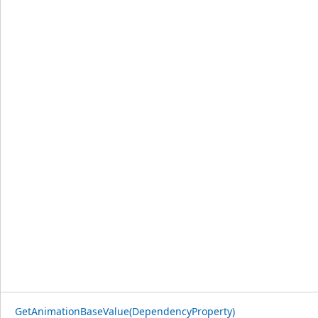
GetAnimationBaseValue(DependencyProperty)