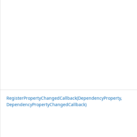
RegisterPropertyChangedCallback(DependencyProperty,
DependencyPropertyChangedCallback)