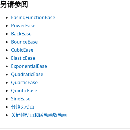
另请参阅
EasingFunctionBase
PowerEase
BackEase
BounceEase
CubicEase
ElasticEase
ExponentialEase
QuadraticEase
QuarticEase
QuinticEase
SineEase
分镜头动画
关键帧动画和缓动函数动画