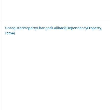
UnregisterPropertyChangedCallback(DependencyProperty,
Int64)