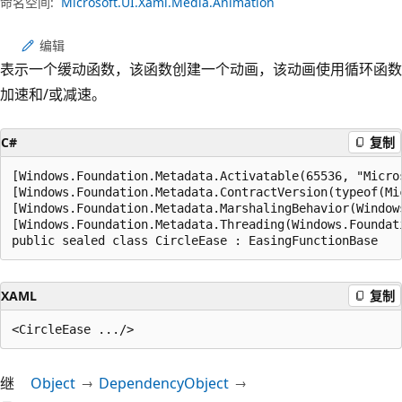
命名空间:
Microsoft.UI.Xaml.Media.Animation
编辑
表示一个缓动函数，该函数创建一个动画，该动画使用循环函数
加速和/或减速。
C#
复制
[Windows.Foundation.Metadata.Activatable(65536, "Micros
[Windows.Foundation.Metadata.ContractVersion(typeof(Mi
[Windows.Foundation.Metadata.MarshalingBehavior(Window
[Windows.Foundation.Metadata.Threading(Windows.Foundat
public sealed class CircleEase : EasingFunctionBase
XAML
复制
继
Object
DependencyObject