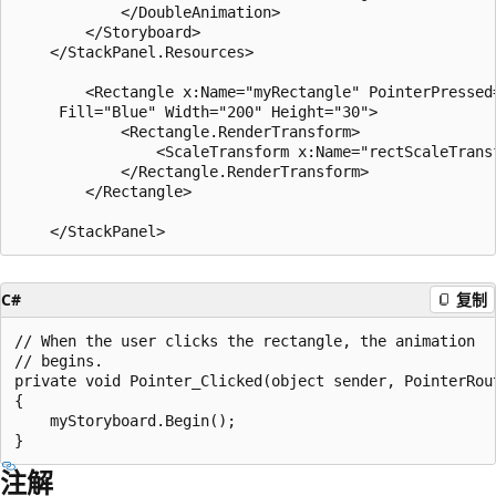
            </DoubleAnimation>

        </Storyboard>

    </StackPanel.Resources>

        <Rectangle x:Name="myRectangle" PointerPressed=
     Fill="Blue" Width="200" Height="30">

            <Rectangle.RenderTransform>

                <ScaleTransform x:Name="rectScaleTransf
            </Rectangle.RenderTransform>

        </Rectangle>

C#
复制
// When the user clicks the rectangle, the animation

// begins. 

private void Pointer_Clicked(object sender, PointerRout
{

    myStoryboard.Begin();

注解