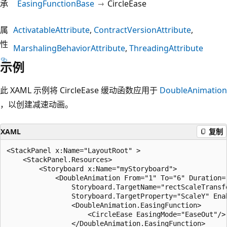
承
EasingFunctionBase
CircleEase
属
ActivatableAttribute
ContractVersionAttribute
性
MarshalingBehaviorAttribute
ThreadingAttribute
示例
此 XAML 示例将 CircleEase 缓动函数应用于
DoubleAnimation
，以创建减速动画。
XAML
复制
<StackPanel x:Name="LayoutRoot" >

    <StackPanel.Resources>

        <Storyboard x:Name="myStoryboard">

            <DoubleAnimation From="1" To="6" Duration="
                Storyboard.TargetName="rectScaleTransfo
                Storyboard.TargetProperty="ScaleY" Enab
                <DoubleAnimation.EasingFunction>

                    <CircleEase EasingMode="EaseOut"/>

                </DoubleAnimation.EasingFunction>
