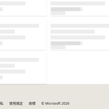
正在載入...
私
使用規定
商標
© Microsoft 2026