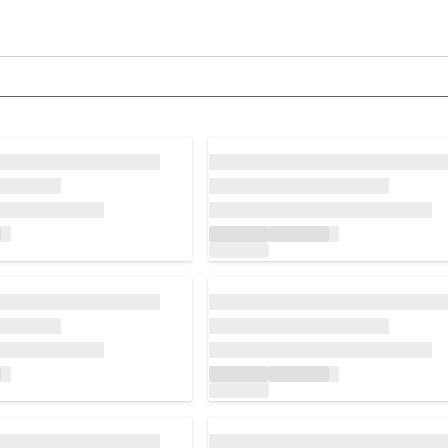
正在載入...
正在載入...
正在載入...