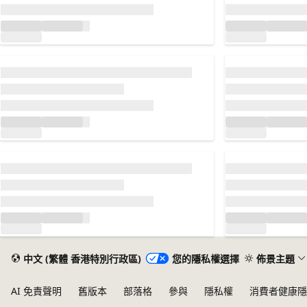
正在載入...
正在載入...
正在載入...
正在載入...
中文 (繁體 香港特別行政區)
您的隱私權選擇
佈景主題
AI 免責聲明
舊版本
部落格
參與
隱私權
消費者健康隱