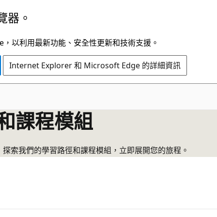
覽器。
t Edge，以利用最新功能、安全性更新和技術支援。
Internet Explorer 和 Microsoft Edge 的詳細資訊
和課程模組
功能。 探索我們的學習路徑和課程模組，立即展開您的旅程。