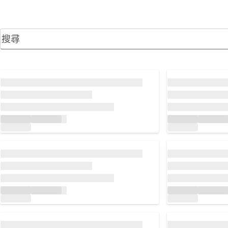
正在載入...
正在載入...
正在載入...
正在載入...
正在載入...
正在載入...