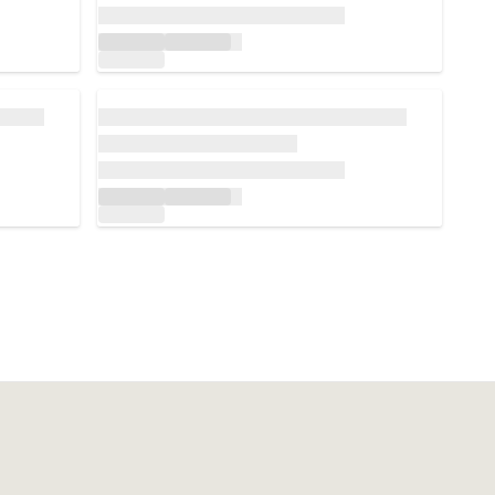
正在載入...