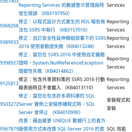
9367903
Reporting Services 的數據警示管理員時
Services
發生錯誤 （KB3197950）
修正：以程式設計方式產生的 RDL 報告無
Reporting
9368268
法在 SSRS 中執行 （KB3157016）
Services
修正：自訂安全性延伸模組部署下的 SSRS
Reporting
9389933
2016 使用者驗證失敗（KB4013248）
Services
修正：當您在 SSRS 2016 中使用自定義驗
Reporting
9398927
證時，System.NullReferenceException
Services
間歇性失敗（KB4014862）
修正：包含共享資料集的 SSRS 2016 行動
Reporting
9125813
報表逾時且不會載入 （KB4013110）
Services
修正：當您在包含許多資料庫的 SQL
安裝程式和
9503272
Server 實例上安裝修補程式時，SQL
安裝
Server 會停止 （KB4010990）
改善：藉由變更 UNIQUE 數據行上的直方
9367879
圖使用方式來改善 SQL Server 2016 的查
SQL 效能