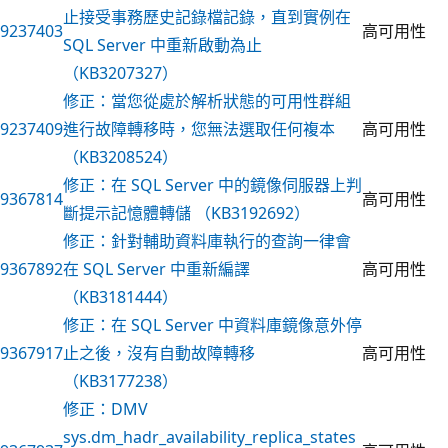
止接受事務歷史記錄檔記錄，直到實例在
9237403
高可用性
SQL Server 中重新啟動為止
（KB3207327）
修正：當您從處於解析狀態的可用性群組
9237409
進行故障轉移時，您無法選取任何複本
高可用性
（KB3208524）
修正：在 SQL Server 中的鏡像伺服器上判
9367814
高可用性
斷提示記憶體轉儲 （KB3192692）
修正：針對輔助資料庫執行的查詢一律會
9367892
在 SQL Server 中重新編譯
高可用性
（KB3181444）
修正：在 SQL Server 中資料庫鏡像意外停
9367917
止之後，沒有自動故障轉移
高可用性
（KB3177238）
修正：DMV
sys.dm_hadr_availability_replica_states