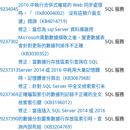
2016 中執行合併式複寫的 Web 同步處理
9234045
SQL 服務
時，「（0x80004002） 沒有這類介面支
援」錯誤（KB4014719）
修正：當您為 sql Server 資料庫啟用
Microsoft異動數據擷取之後，變更數據表
9237302
SQL 服務
會針對更新的數據列排序不正確
（KB3030352）
修正：當數據行存放區索引查詢在 SQL
9237313
Server 2014 或 2016 中耗用大量記憶體
SQL 服務
時，記憶體會分頁出（KB3067968）
修正：針對 SQL Server 中全文檢索索引未
9237369
正確編製索引的數據列記錄不正確的全文
SQL 服務
檢索索引鍵（KB3196012）
修正：當值插入 SQL Server 2014 或 2016
9237390
的數據分割叢集數據行存放區索引時，查
SQL 服務
詢內部死結（KB3204769）