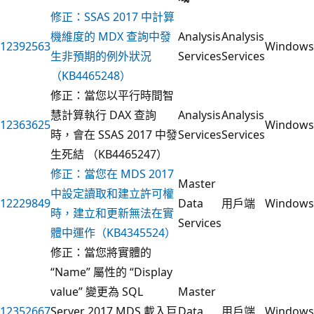
修正：SSAS 2017 中計算
機維度的 MDX 查詢中發
Analysis
Analysis
12392563
Windows
生非預期的例外狀況
Services
Services
（KB4465248）
修正：當您以平行時間智
慧計算執行 DAX 查詢
Analysis
Analysis
12363625
Windows
時，會在 SSAS 2017 中發
Services
Services
生死結 （KB4465247）
修正：當您在 MDS 2017
Master
中設定讀取和建立許可權
12229849
Data
用戶端
Windows
時，建立和更新無法在實
Services
體中運作（KB4345524）
修正：當您將實體的
“Name” 屬性的 “Display
value” 變更為 SQL
Master
12352667
Server 2017 MDS 載入巨
Data
用戶端
Windows