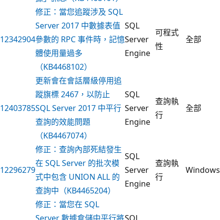
修正：當您追蹤涉及 SQL
Server 2017 中數據表值
SQL
可程式
12342904
參數的 RPC 事件時，記憶
Server
全部
性
體使用量過多
Engine
（KB4468102）
更新會在會話層級停用追
蹤旗標 2467，以防止
SQL
查詢執
12403785
SQL Server 2017 中平行
Server
全部
行
查詢的效能問題
Engine
（KB4467074）
修正：查詢內部死結發生
SQL
在 SQL Server 的批次模
查詢執
12296279
Server
Windows
式中包含 UNION ALL 的
行
Engine
查詢中（KB4465204）
修正：當您在 SQL
Server 數據倉儲中平行將
SQL