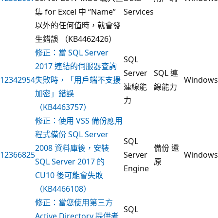
集 for Excel 中 “Name”
Services
以外的任何值時，就會發
生錯誤 （KB4462426）
修正：當 SQL Server
SQL
2017 連結的伺服器查詢
Server
SQL 連
12342954
失敗時，「用戶端不支援
Windows
連線能
線能力
加密」錯誤
力
（KB4463757）
修正：使用 VSS 備份應用
程式備份 SQL Server
SQL
2008 資料庫後，安裝
備份 還
12366825
Server
Windows
SQL Server 2017 的
原
Engine
CU10 後可能會失敗
（KB4466108）
修正：當您使用第三方
SQL
Active Directory 提供者