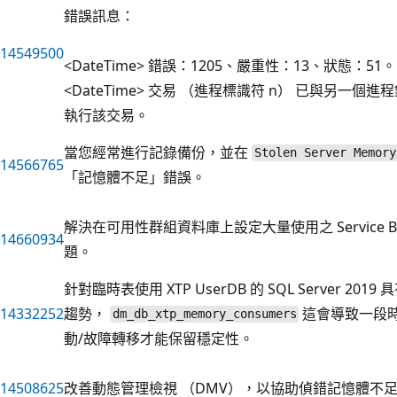
錯誤訊息：
14549500
<DateTime> 錯誤：1205、嚴重性：13、狀態：51。
<DateTime> 交易 （進程標識符 n） 已與另
執行該交易。
當您經常進行記錄備份，並在
Stolen Server Memory
14566765
「記憶體不足」錯誤。
解決在可用性群組資料庫上設定大量使用之 Service Br
14660934
題。
針對臨時表使用 XTP UserDB 的 SQL Server 201
14332252
趨勢，
這會導致一段時間
dm_db_xtp_memory_consumers
動/故障轉移才能保留穩定性。
14508625
改善動態管理檢視 （DMV），以協助偵錯記憶體不