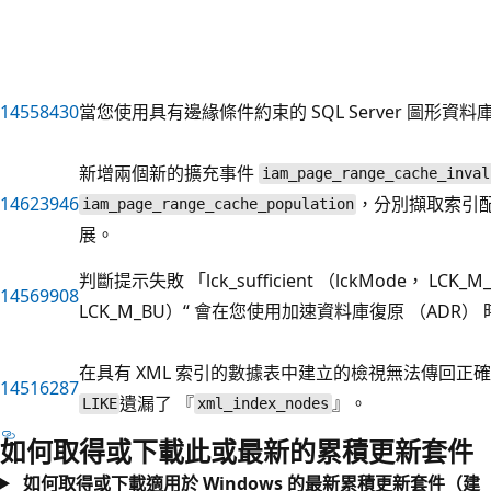
14558430
當您使用具有邊緣條件約束的 SQL Server 圖形資
新增兩個新的擴充事件
iam_page_range_cache_inval
14623946
，分別擷取索引配
iam_page_range_cache_population
展。
判斷提示失敗 「lck_sufficient （lckMode， LCK_M_IX
14569908
LCK_M_BU）“ 會在您使用加速資料庫復原 （ADR）
在具有 XML 索引的數據表中建立的檢視無法傳回正
14516287
遺漏了 『
』。
LIKE
xml_index_nodes
如何取得或下載此或最新的累積更新套件
如何取得或下載適用於 Windows 的最新累積更新套件（建