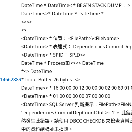
DateTime * DateTime< * BEGIN STACK DUMP： >
DateTime<>* DateTime * DateTime *
<><>
<>
<DateTime> * 位置： <FilePath>\<FileName>
<DateTime> * 表達式： Dependencies.CommitDep
<DateTime> * SPID： SPID<>
DateTime * ProcessID<><> DateTime
*<> DateTime
14662889
* Input Buffer 26 bytes -<>
DateTime<> * 16 00 00 00 12 00 00 00 02 00 89 01 
<DateTime> * 01 00 00 00 00 07 00 00 00
<DateTime> SQL Server 判斷提示：FilePath<\Fi
'Dependencies.CommitDepCountOut >
然發生此錯誤，請使用 DBCC CHECKDB 來檢
中的資料結構並未損毀。