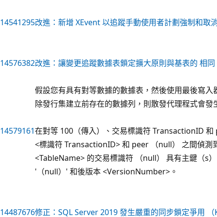
14541295
改進：新增 XEvent 以追蹤手動使用者計劃強制和取消原
14576382
改進：讓變更追蹤數據表鎖定擴大原則與基表的 相同 （K
假設您有具有對等數據的數據表，然後使用最後寫入
除發行集建立前存在的數據列，則散發代理程式會發
14579161
在對等 100（傳入）、交易標識符 TransactionID 和
<標識符 TransactionID> 和 peer （null） 之間偵測
<TableName> 的交易標識符 （null） 具有主鍵（s
'（null）' 和後版本 <VersionNumber>。
14487676
修正：SQL Server 2019 發生嚴重的同步鎖定爭用 （K