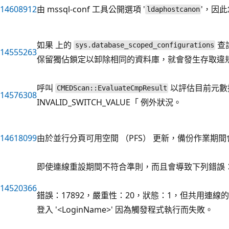
14608912
由 mssql-conf 工具公開選項 '
'，因
ldaphostcanon
如果 上的
查
sys.database_scoped_configurations
14555263
保留獨佔鎖定以卸除相同的資料庫，就會發生存取違
呼叫
以評估目前元數
CMEDScan::EvaluateCmpResult
14576308
INVALID_SWITCH_VALUE「 例外狀況。
14618099
由於並行分頁可用空間 （PFS） 更新，備份作業期
即使連線重設期間不符合準則，而且會導致下列錯誤
14520366
錯誤：17892，嚴重性：20，狀態：1，但共用連
登入 '<LoginName>' 因為觸發程式執行而失敗。