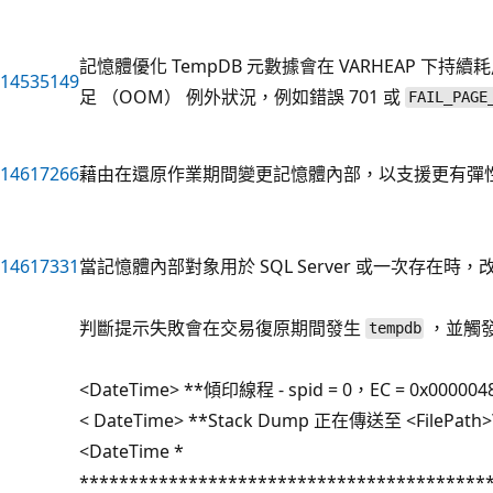
記憶體優化 TempDB 元數據會在 VARHEAP 下
14535149
足 （OOM） 例外狀況，例如錯誤 701 或
FAIL_PAGE
14617266
藉由在還原作業期間變更記憶體內部，以支援更有彈
14617331
當記憶體內部對象用於 SQL Server 或一次存在時，改善 S
判斷提示失敗會在交易復原期間發生
，並觸發
tempdb
<DateTime> **傾印線程 - spid = 0，EC = 0x000004
< DateTime> **Stack Dump 正在傳送至 <FilePath>
<DateTime *
*****************************************