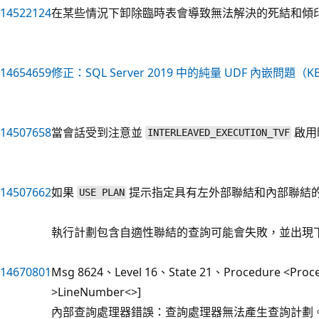
14522124
在某些情況下卸除臨時表會導致無法解決的死結和傾
14654659
修正：SQL Server 2019 中的純量 UDF 內嵌問題（KB
14507658
當會話受到注意並
啟用時
INTERLEAVED_EXECUTION_TVF
14507662
如果
提示指定具有左外部聯結和內部聯結
USE PLAN
執行計劃包含自適性聯結的查詢可能會失敗，並出現
14670801
Msg 8624、Level 16、State 21、Procedure <Proce
>LineNumber<>]
內部查詢處理器錯誤：查詢處理器無法產生查詢計劃