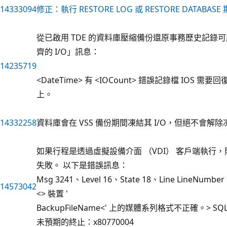
14333094
修正：執行 RESTORE LOG 或 RESTORE DATABASE
從已啟用 TDE 的資料庫壓縮備份還原事務歷史記錄可能會
齊的 I/O」訊息：
14235719
<DateTime> 有 <IOCount> 錯誤記錄檔 IOS 需要回
上。
14332258
資料庫會在 VSS 備份期間凍結其 I/O，但絕不會解除
如果行程是透過虛擬設備介面 （VDI） 客戶端執行，則從
失敗。 以下是錯誤訊息：
Msg 3241、Level 16、State 18、Line LineNumber
14573042
<> 裝置 '
BackupFileName<' 上的媒體系列格式不正確。> S
未預期的終止：x80770004