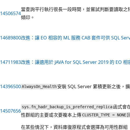
當查詢平行執行很長一段時間，並嘗試判斷要讀取之
14506574
傾印。
14689800
改進：讓 EO 相容的 ML 服務 CAB 套件可供 SQL Serve
14711983
改進：讓適用於 JAVA for SQL Server 2019 的 EO 
14396500
安裝 SQL Server 累積更新之後
AlwaysOn_Health
函式會
sys.fn_hadr_backup_is_preferred_replica
14507656
性群組的主要或次要複本上傳
CLUSTER_TYPE = NONE
在某些情況下，資料庫復原程式會選擇為可用性群組 （