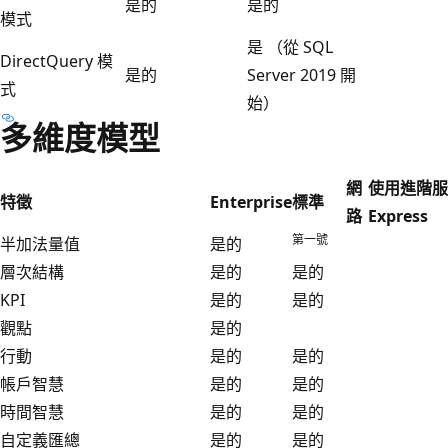
是的
是的
模式
是 （從 SQL
DirectQuery 模
是的
Server 2019 開
式
始）
多維度模型
網
使用進階服
特徵
Enterprise
標準
路
Express
第一號
半加法量值
是的
層次結構
是的
是的
KPI
是的
是的
觀點
是的
行動
是的
是的
帳戶智慧
是的
是的
時間智慧
是的
是的
自定義匯總
是的
是的