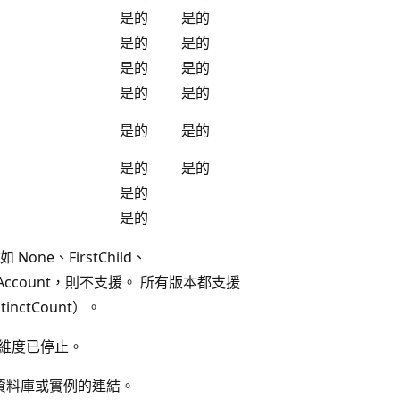
是的
是的
是的
是的
是的
是的
是的
是的
是的
是的
是的
是的
是的
是的
ne、FirstChild、
n 和 ByAccount，則不支援。 所有版本都支援
nctCount）。
中，寫回維度已停止。
資料庫或實例的連結。