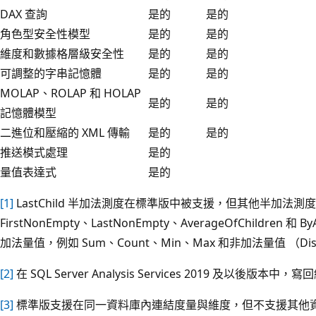
DAX 查詢
是的
是的
角色型安全性模型
是的
是的
維度和數據格層級安全性
是的
是的
可調整的字串記憶體
是的
是的
MOLAP、ROLAP 和 HOLAP
是的
是的
記憶體模型
二進位和壓縮的 XML 傳輸
是的
是的
推送模式處理
是的
量值表達式
是的
[1]
LastChild 半加法測度在標準版中被支援，但其他半加法測度如 No
FirstNonEmpty、LastNonEmpty、AverageOfChildre
加法量值，例如 Sum、Count、Min、Max 和非加法量值 （Disti
[2]
在 SQL Server Analysis Services 2019 及以後版本
[3]
標準版支援在同一資料庫內連結度量與維度，但不支援其他