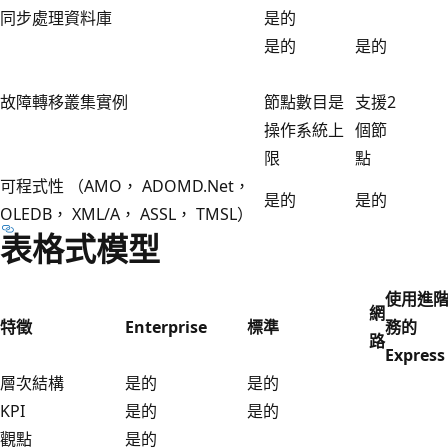
同步處理資料庫
是的
是的
是的
故障轉移叢集實例
節點數目是
支援2
操作系統上
個節
限
點
可程式性 （AMO， ADOMD.Net，
是的
是的
OLEDB， XML/A， ASSL， TMSL）
表格式模型
使用進
網
特徵
Enterprise
標準
務的
路
Express
層次結構
是的
是的
KPI
是的
是的
觀點
是的