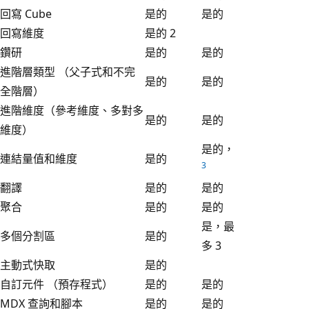
回寫 Cube
是的
是的
回寫維度
是的 2
鑽研
是的
是的
進階層類型 （父子式和不完
是的
是的
全階層）
進階維度（參考維度、多對多
是的
是的
維度）
是的，
連結量值和維度
是的
3
翻譯
是的
是的
聚合
是的
是的
是，最
多個分割區
是的
多 3
主動式快取
是的
自訂元件 （預存程式）
是的
是的
MDX 查詢和腳本
是的
是的