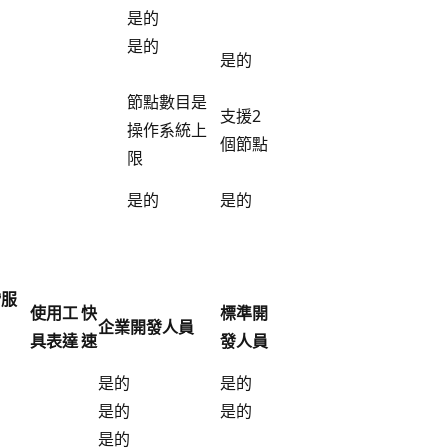
是的
是的
是的
節點數目是
支援2
操作系統上
個節點
限
是的
是的
階服
使用工
快
標準開
企業開發人員
具表達
速
發人員
是的
是的
是的
是的
是的