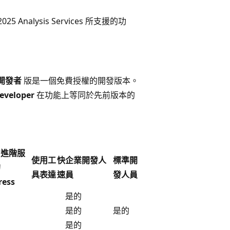
5 Analysis Services 所支援的功
開發者
版是一個免費授權的開發版本。
Developer
在功能上等同於先前版本的
。
用進階服
使用工
快
企業開發人
標準開
的
具表達
速
員
發人員
ress
是的
是的
是的
是的