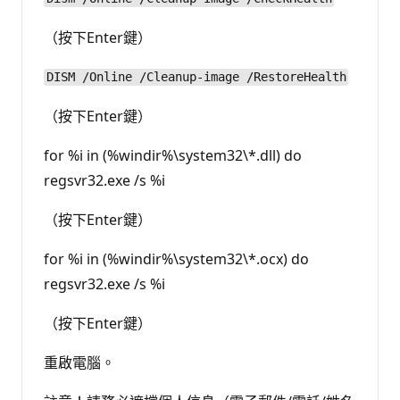
（按下Enter鍵）
DISM /Online /Cleanup-image /RestoreHealth
（按下Enter鍵）
for %i in (%windir%\system32\*.dll) do
regsvr32.exe /s %i
（按下Enter鍵）
for %i in (%windir%\system32\*.ocx) do
regsvr32.exe /s %i
（按下Enter鍵）
重啟電腦。