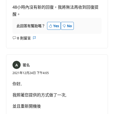
48小時內沒有新的回復，我將無法再收到回復提
醒。
此回答有幫助嗎？
Yes
No
0 則留言
沒
報
有
告
留
言
匿名
2021年12月24日 下午4:05
你好,
我照著您提供的方式做了一次,
並且重新開機後