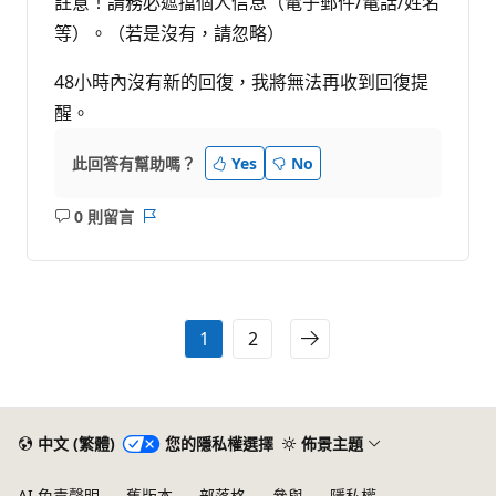
註意！請務必遮擋個人信息（電子郵件/電話/姓名
等）。（若是沒有，請忽略）
48小時內沒有新的回復，我將無法再收到回復提
醒。
此回答有幫助嗎？
Yes
No
0 則留言
沒
報
有
告
留
言
1
2
中文 (繁體)
您的隱私權選擇
佈景主題
AI 免責聲明
舊版本
部落格
參與
隱私權