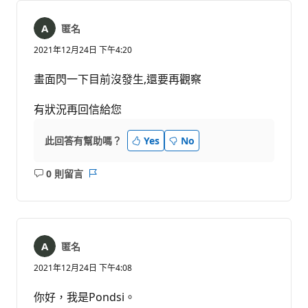
言
匿名
2021年12月24日 下午4:20
畫面閃一下目前沒發生,還要再觀察
有狀況再回信給您
此回答有幫助嗎？
Yes
No
0 則留言
沒
報
有
告
留
言
匿名
2021年12月24日 下午4:08
你好，我是Pondsi。