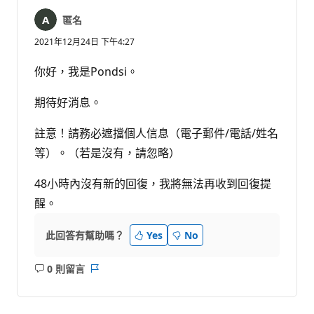
匿名
2021年12月24日 下午4:27
你好，我是Pondsi。
期待好消息。
註意！請務必遮擋個人信息（電子郵件/電話/姓名
等）。（若是沒有，請忽略）
48小時內沒有新的回復，我將無法再收到回復提
醒。
此回答有幫助嗎？
Yes
No
0 則留言
沒
報
有
告
留