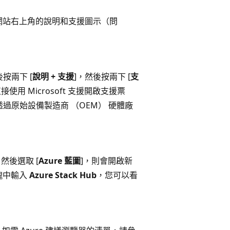
員入口網站右上角的說明和支援圖示（問
按兩下 [
說明 + 支援
]，然後按兩下 [
支
用 Microsoft 支援開啟支援票
或透過原始設備製造商 （OEM） 硬體廠
然後選取 [
Azure 藍圖
]，則會開啟新
塊中輸入
Azure Stack Hub
，您可以看