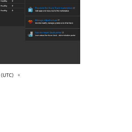
（UTC）。