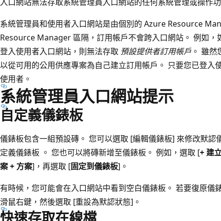
入口網站無法存取系統管理員入口網站的任何系統管理或操作功
系統管理員和使用者入口網站是由個別的 Azure Resource Man
Resource Manager 區隔，訂用帳戶不會跨入口網站。 例如，如果
登入使用者入口網站，則無法存取
預設提供者訂用帳戶
。 雖
以從可用的公用供應專案為自己建立訂用帳戶。 只要您已登入
使用者。
系統管理員入口網站提示
自定義儀錶板
儀錶板包含一組預設磚。 您可以選取 [編輯儀錶板]
來修改默認儀
定義儀錶板
。 您也可以將磚新增至儀錶板。 例如，選取 [
+ 建
案 + 方案
]，再選取 [
固定到儀錶板
]。
有時候，您可能會在入口網站中看到空白儀錶板。 若要復原儀錶板
滑鼠右鍵，然後選取 [重設為默認狀態]
。
快速存取在線檔