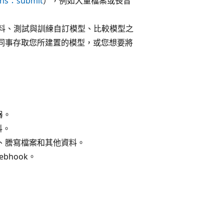
ions：submit
），例如大量檔案或長音
的資料、測試與訓練自訂模型、比較模型之
同事存取您所建置的模型，或您想要將
器。
料。
、謄寫檔案和其他資料。
bhook。