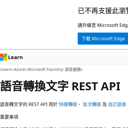
跳
已不再支援此瀏
到
主
請升級至 Microsof
要
下載 Microsoft Edge
內
容
Learn
Learn
Azure
Microsoft Foundry
語音服務
語音轉換文字 REST API
語音轉文字的 REST API 用於
快速轉錄
、
批次轉錄
及
自訂語音
重要事項