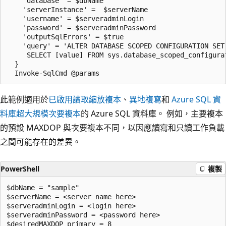
    'database' = $dbName

    'serverInstance' =  $serverName

    'username' = $serveradminLogin

    'password' = $serveradminPassword

    'outputSqlErrors' = $true

    'query' = 'ALTER DATABASE SCOPED CONFIGURATION SET 
     SELECT [value] FROM sys.database_scoped_configurat
  }

此範例適用於
已啟用讀取縮放複本
、
異地複寫
和
Azure SQL 資
料庫超大規模次要複本
的 Azure SQL 資料庫。 例如，主要複本
的預設 MAXDOP 與次要複本不同，以因應讀寫和只讀工作負載
之間可能存在的差異。
PowerShell
複製
$dbName = "sample" 

$serverName = <server name here>

$serveradminLogin = <login here>

$serveradminPassword = <password here>

$desiredMAXDOP_primary = 8
