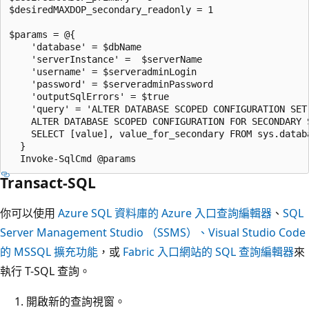
$desiredMAXDOP_secondary_readonly = 1

$params = @{

    'database' = $dbName

    'serverInstance' =  $serverName

    'username' = $serveradminLogin

    'password' = $serveradminPassword

    'outputSqlErrors' = $true

    'query' = 'ALTER DATABASE SCOPED CONFIGURATION SET
    ALTER DATABASE SCOPED CONFIGURATION FOR SECONDARY 
    SELECT [value], value_for_secondary FROM sys.datab
  }

Transact-SQL
你可以使用
Azure SQL 資料庫的 Azure 入口查詢編輯器
、
SQL
Server Management Studio （SSMS）、
Visual Studio Code
的 MSSQL 擴充功能
，或
Fabric 入口網站的 SQL 查詢編輯器
來
執行 T-SQL 查詢。
開啟新的查詢視窗。