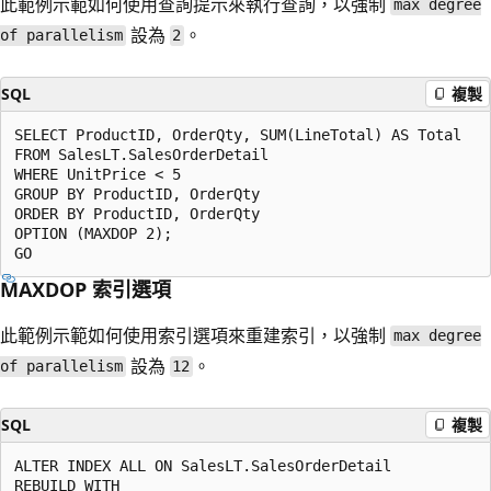
此範例示範如何使用查詢提示來執行查詢，以強制
max degree
設為
。
of parallelism
2
SQL
複製
SELECT ProductID, OrderQty, SUM(LineTotal) AS Total  

FROM SalesLT.SalesOrderDetail  

WHERE UnitPrice < 5  

GROUP BY ProductID, OrderQty  

ORDER BY ProductID, OrderQty  

OPTION (MAXDOP 2);    

MAXDOP 索引選項
此範例示範如何使用索引選項來重建索引，以強制
max degree
設為
。
of parallelism
12
SQL
複製
ALTER INDEX ALL ON SalesLT.SalesOrderDetail 

REBUILD WITH 
