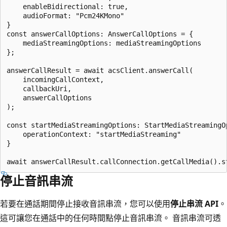
	enableBidirectional: true,

	audioFormat: "Pcm24KMono"

}

const answerCallOptions: AnswerCallOptions = {

	mediaStreamingOptions: mediaStreamingOptions

};

answerCallResult = await acsClient.answerCall(

	incomingCallContext,

	callbackUri,

	answerCallOptions

);

const startMediaStreamingOptions: StartMediaStreamingOp
	operationContext: "startMediaStreaming"

}

停止音訊串流
若要在通話期間停止接收音訊串流，您可以使用
停止串流 API
。
這可讓您在通話中的任何時間點停止音訊串流。 音訊串流可透