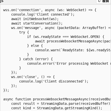
JS
複製
wss.on('connection', async (ws: WebSocket) => {

	console.log('Client connected');

	await initWebsocket(ws);

	await startConversation();

	ws.on('message', async (packetData: ArrayBuffer) => {

		try {

			if (ws.readyState === WebSocket.OPEN) {

				await processWebsocketMessageAsync(packetData);

			} else {

				console.warn(`ReadyState: ${ws.readyState}`);

			}

		} catch (error) {

			console.error('Error processing WebSocket message:', error);

		}

	});

	ws.on('close', () => {

		console.log('Client disconnected');

	});

});

async function processWebsocketMessageAsync(receivedBuf
	const result = StreamingData.parse(receivedBuffer);

	const kind = StreamingData.getStreamingKind();
