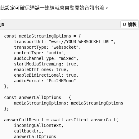
此設定可確保通話一連線就會自動開始音訊串流。
JS
複製
const mediaStreamingOptions = {

    transportUrl: "wss://YOUR_WEBSOCKET_URL", 

    transportType: "websocket",               

    contentType: "audio",                     

    audioChannelType: "mixed",                

    startMediaStreaming: true,

    enableDtmfTones: true,           

    enableBidirectional: true,                

    audioFormat: "Pcm24KMono"                 

};

const answerCallOptions = {

    mediaStreamingOptions: mediaStreamingOptions

};

answerCallResult = await acsClient.answerCall(

    incomingCallContext,

    callbackUri,

    answerCallOptions
