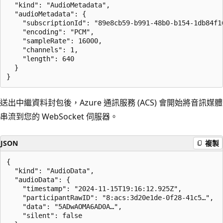
  "kind": "AudioMetadata",

  "audioMetadata": {

    "subscriptionId": "89e8cb59-b991-48b0-b154-1db84f16
    "encoding": "PCM",

    "sampleRate": 16000,

    "channels": 1,

    "length": 640

  }

送出中繼資料封包後，Azure 通訊服務 (ACS) 會開始將音訊媒體
串流到您的 WebSocket 伺服器。
JSON
複製
{

  "kind": "AudioData",

  "audioData": {

    "timestamp": "2024-11-15T19:16:12.925Z",

    "participantRawID": "8:acs:3d20e1de-0f28-41c5…",

    "data": "5ADwAOMA6AD0A…",

    "silent": false
