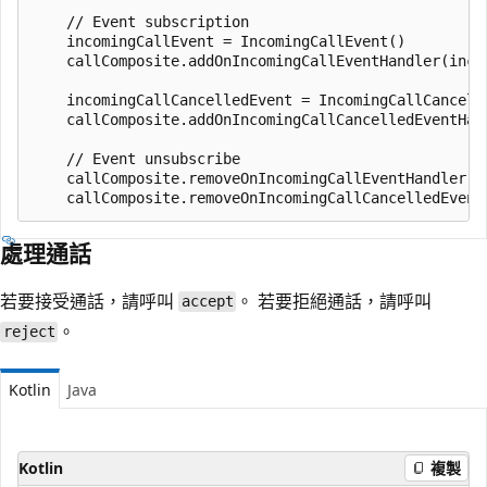
    // Event subscription

    incomingCallEvent = IncomingCallEvent()

    callComposite.addOnIncomingCallEventHandler(incom
    incomingCallCancelledEvent = IncomingCallCancelle
    callComposite.addOnIncomingCallCancelledEventHand
    // Event unsubscribe

    callComposite.removeOnIncomingCallEventHandler(in
處理通話
若要接受通話，請呼叫
。 若要拒絕通話，請呼叫
accept
。
reject
Kotlin
Java
Kotlin
複製