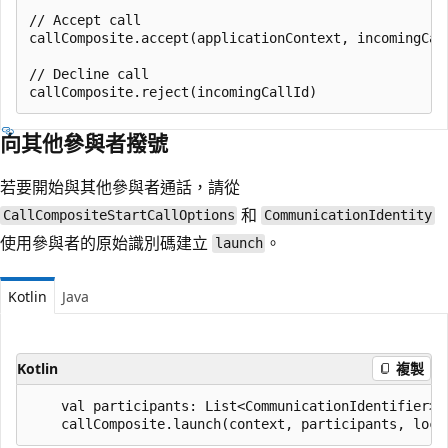
// Accept call

callComposite.accept(applicationContext, incomingCall
// Decline call

向其他參與者撥號
若要開始與其他參與者通話，請從
和
CallCompositeStartCallOptions
CommunicationIdentity
使用參與者的原始識別碼建立
。
launch
Kotlin
Java
Kotlin
複製
    val participants: List<CommunicationIdentifier> /