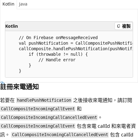
Kotlin
Java
Kotlin
複製
    // On Firebase onMessageReceived

    val pushNotification = CallCompositePushNotificat
    callComposite.handlePushNotification(pushNotific
        if (throwable != null) {

            // Handle error

        }

註冊來電通知
若要在
之後接收來電通知，請訂閱
handlePushNotification
和
CallCompositeIncomingCallEvent
。
CallCompositeIncomingCallCancelledEvent
包含來電 callId 和來電者資
CallCompositeIncomingCallEvent
訊。
包含 callId
CallCompositeIncomingCallCancelledEvent