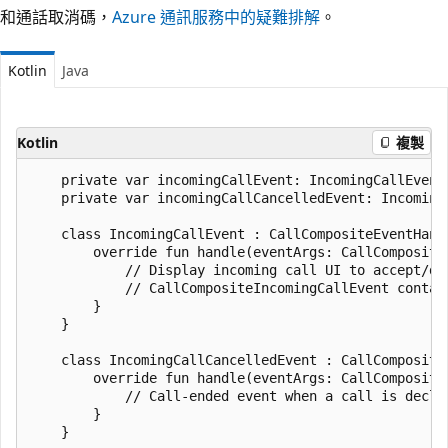
和通話取消碼，
Azure 通訊服務中的疑難排解
。
Kotlin
Java
Kotlin
複製
    private var incomingCallEvent: IncomingCallEvent?
    private var incomingCallCancelledEvent: IncomingC
    class IncomingCallEvent : CallCompositeEventHand
        override fun handle(eventArgs: CallCompositeI
            // Display incoming call UI to accept/dec
            // CallCompositeIncomingCallEvent contai
        }

    }

    class IncomingCallCancelledEvent : CallComposite
        override fun handle(eventArgs: CallCompositeI
            // Call-ended event when a call is declin
        }

    }
