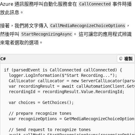
Azure 通訊服務呼叫自動化服務會在
事件時播
CallConnected
放此訊息。
接著，我們將文字傳入
，
CallMediaRecognizeChoiceOptions
然後呼叫
。 這可讓您的應用程式辨識
StartRecognizingAsync
來電者選取的選項。
C#
複製
if (parsedEvent is CallConnected callConnected) {

  logger.LogInformation($"Start Recording...");

  CallLocator callLocator = new ServerCallLocator(parse
  var recordingResult = await callAutomationClient.Get
  recordingId = recordingResult.Value.RecordingId;

  var choices = GetChoices();

  // prepare recognize tones 

  var recognizeOptions = GetMediaRecognizeChoiceOption
  // Send request to recognize tones 

  await callMedia.StartRecognizingAsync(recognizeOption