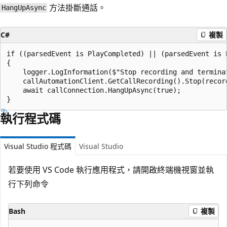
方法掛斷通話。
HangUpAsync
C#
複製
if ((parsedEvent is PlayCompleted) || (parsedEvent is P
{

    logger.LogInformation($"Stop recording and terminat
    callAutomationClient.GetCallRecording().Stop(record
    await callConnection.HangUpAsync(true);

執行程式碼
Visual Studio 程式碼
Visual Studio
若要使用 VS Code 執行應用程式，請開啟終端機視窗並執
行下列命令
Bash
複製