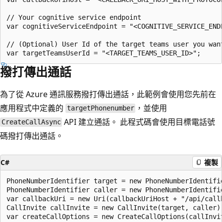
// Your cognitive service endpoint 

var cognitiveServiceEndpoint = "<COGNITIVE_SERVICE_ENDP
// (Optional) User Id of the target teams user you want
撥打傳出通話
為了從 Azure 通訊服務撥打傳出通話，此範例會使用您先前在
應用程式中定義的
，並使用
targetPhonenumber
API 建立通話。 此程式碼會使用目標電話號
CreateCallAsync
碼撥打傳出通話。
C#
複製
PhoneNumberIdentifier target = new PhoneNumberIdentifie
PhoneNumberIdentifier caller = new PhoneNumberIdentifie
var callbackUri = new Uri(callbackUriHost + "/api/callb
CallInvite callInvite = new CallInvite(target, caller);
var createCallOptions = new CreateCallOptions(callInvit