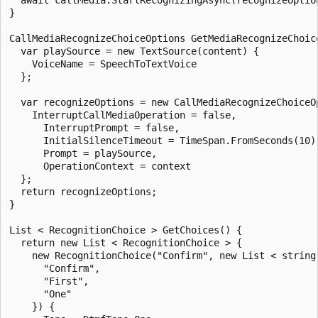
}

CallMediaRecognizeChoiceOptions GetMediaRecognizeChoic
  var playSource = new TextSource(content) {

    VoiceName = SpeechToTextVoice

  };

  var recognizeOptions = new CallMediaRecognizeChoiceO
    InterruptCallMediaOperation = false,

      InterruptPrompt = false,

      InitialSilenceTimeout = TimeSpan.FromSeconds(10),
      Prompt = playSource,

      OperationContext = context

  };

  return recognizeOptions;

}

List < RecognitionChoice > GetChoices() {

  return new List < RecognitionChoice > {

    new RecognitionChoice("Confirm", new List < string 
      "Confirm",

      "First",

      "One"

    }) {
