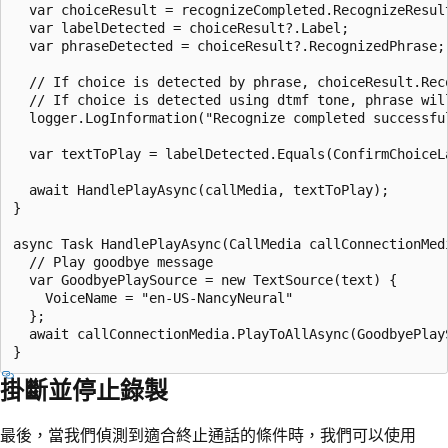
  var choiceResult = recognizeCompleted.RecognizeResult
  var labelDetected = choiceResult?.Label;

  var phraseDetected = choiceResult?.RecognizedPhrase;

  // If choice is detected by phrase, choiceResult.Rec
  // If choice is detected using dtmf tone, phrase will
  logger.LogInformation("Recognize completed successfu
  var textToPlay = labelDetected.Equals(ConfirmChoiceL
  await HandlePlayAsync(callMedia, textToPlay);

}

async Task HandlePlayAsync(CallMedia callConnectionMedi
  // Play goodbye message 

  var GoodbyePlaySource = new TextSource(text) {

    VoiceName = "en-US-NancyNeural"

  };

  await callConnectionMedia.PlayToAllAsync(GoodbyePlayS
掛斷並停止錄製
最後，當我們偵測到適合終止通話的條件時，我們可以使用