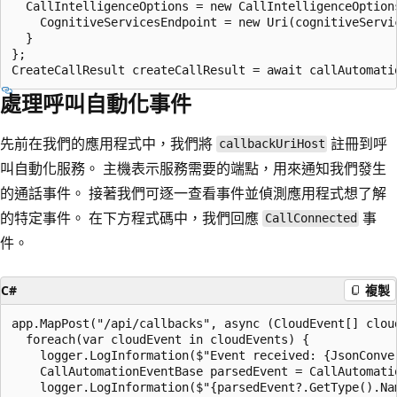
  CallIntelligenceOptions = new CallIntelligenceOptions
    CognitiveServicesEndpoint = new Uri(cognitiveServic
  }

};

處理呼叫自動化事件
先前在我們的應用程式中，我們將
註冊到呼
callbackUriHost
叫自動化服務。 主機表示服務需要的端點，用來通知我們發生
的通話事件。 接著我們可逐一查看事件並偵測應用程式想了解
的特定事件。 在下方程式碼中，我們回應
事
CallConnected
件。
C#
複製
app.MapPost("/api/callbacks", async (CloudEvent[] clou
  foreach(var cloudEvent in cloudEvents) {

    logger.LogInformation($"Event received: {JsonConve
    CallAutomationEventBase parsedEvent = CallAutomatio
    logger.LogInformation($"{parsedEvent?.GetType().Na