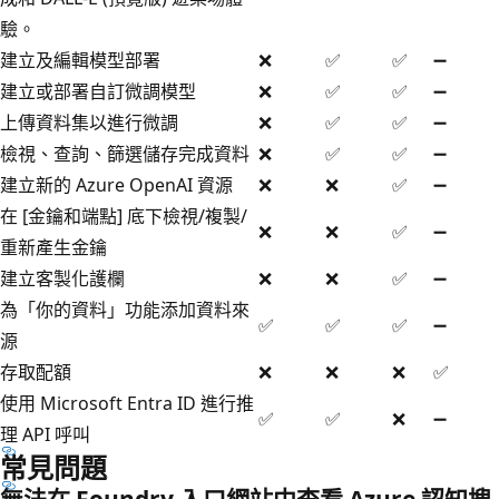
驗。
建立及編輯模型部署
❌
✅
✅
➖
建立或部署自訂微調模型
❌
✅
✅
➖
上傳資料集以進行微調
❌
✅
✅
➖
檢視、查詢、篩選儲存完成資料
❌
✅
✅
➖
建立新的 Azure OpenAI 資源
❌
❌
✅
➖
在 [金鑰和端點] 底下檢視/複製/
❌
❌
✅
➖
重新產生金鑰
建立客製化護欄
❌
❌
✅
➖
為「你的資料」功能添加資料來
✅
✅
✅
➖
源
存取配額
❌
❌
❌
✅
使用 Microsoft Entra ID 進行推
✅
✅
❌
➖
理 API 呼叫
常見問題
無法在 Foundry 入口網站中查看 Azure 認知搜