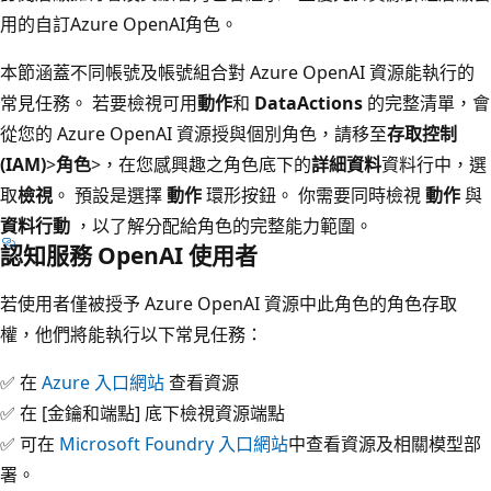
用的自訂Azure OpenAI角色。
本節涵蓋不同帳號及帳號組合對 Azure OpenAI 資源能執行的
常見任務。 若要檢視可用
動作
和
DataActions
的完整清單，會
從您的 Azure OpenAI 資源授與個別角色，請移至
存取控制
(IAM)
>
角色
>，在您感興趣之角色底下的
詳細資料
資料行中，選
取
檢視
。 預設是選擇
動作
環形按鈕。 你需要同時檢視
動作
與
資料行動
，以了解分配給角色的完整能力範圍。
認知服務 OpenAI 使用者
若使用者僅被授予 Azure OpenAI 資源中此角色的角色存取
權，他們將能執行以下常見任務：
✅ 在
Azure 入口網站
查看資源
✅ 在 [金鑰和端點]
底下檢視資源端點
✅ 可在
Microsoft Foundry 入口網站
中查看資源及相關模型部
署。