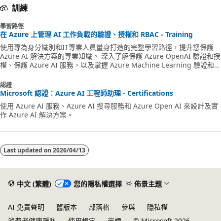
訓練
學習路徑
在 Azure 上管理 AI 工作負載的驗證、授權和 RBAC - Training
使用專為身分識別和IT專業人員量身打造的完整學習路徑，提升您保護
Azure AI 解決方案的專業知識。 深入了解保護 Azure OpenAI 驗證和授
權、保護 Azure AI 服務，以及掌握 Azure Machine Learning 驗證和授
權。 此學習路徑可讓您具備基本的安全性技能，確保您的 AI 驅動解決方
案在現今不斷演變的數位環境中保持復原且符合規範。 立即開始增強 AI
認證
安全性最佳做法的知識！
Microsoft 認證：Azure AI 工程師助理 - Certifications
使用 Azure AI 服務、Azure AI 搜尋服務和 Azure Open AI 來設計及實
作 Azure AI 解決方案。
Last updated on
2026/04/13
中文 (繁體)
您的隱私權選擇
佈景主題
AI 免責聲明
舊版本
部落格
參與
隱私權
消費者健康隱私
使用規定
商標
© Microsoft 2026