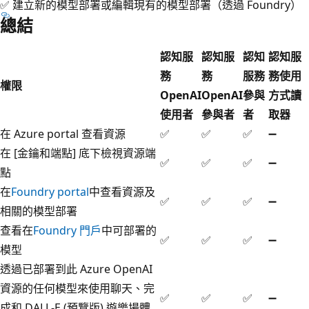
✅ 建立新的模型部署或編輯現有的模型部署（透過 Foundry）
總結
認知服
認知服
認知
認知服
務
務
服務
務使用
權限
OpenAI
OpenAI
參與
方式讀
使用者
參與者
者
取器
在 Azure portal 查看資源
✅
✅
✅
➖
在 [金鑰和端點] 底下檢視資源端
✅
✅
✅
➖
點
在
Foundry portal
中查看資源及
✅
✅
✅
➖
相關的模型部署
查看在
Foundry 門戶
中可部署的
✅
✅
✅
➖
模型
透過已部署到此 Azure OpenAI
資源的任何模型來使用聊天、完
✅
✅
✅
➖
成和 DALL-E (預覽版) 遊樂場體