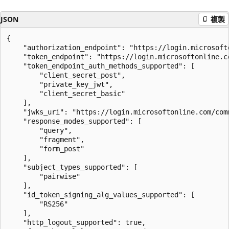
JSON
複製
{

    "authorization_endpoint": "https://login.microsoft
    "token_endpoint": "https://login.microsoftonline.co
    "token_endpoint_auth_methods_supported": [

        "client_secret_post",

        "private_key_jwt",

        "client_secret_basic"

    ],

    "jwks_uri": "https://login.microsoftonline.com/comm
    "response_modes_supported": [

        "query",

        "fragment",

        "form_post"

    ],

    "subject_types_supported": [

        "pairwise"

    ],

    "id_token_signing_alg_values_supported": [

        "RS256"

    ],

    "http_logout_supported": true,
