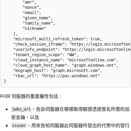
        "amr",

        "nonce",

        "email",

        "given_name",

        "family_name",

        "nickname"

    ],

    "microsoft_multi_refresh_token": true,

    "check_session_iframe": "https://login.microsofton
    "userinfo_endpoint": "https://login.microsoftonlin
    "tenant_region_scope": "WW",

    "cloud_instance_name": "microsoftonline.com",

    "cloud_graph_host_name": "graph.windows.net",

    "msgraph_host": "graph.microsoft.com",

    "rbac_url": "https://pas.windows.net"

FHIR 伺服器的重要屬性包括：
，告訴伺服器在哪裡取得驗證憑證簽名所需的加
jwks_uri
密金鑰，以及
，用來告知伺服器此伺服器所發出的代幣中的發行
issuer