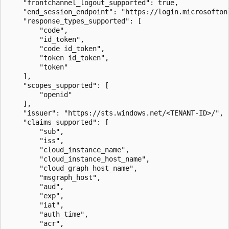
    "frontchannel_logout_supported": true,

    "end_session_endpoint": "https://login.microsofton
    "response_types_supported": [

        "code",

        "id_token",

        "code id_token",

        "token id_token",

        "token"

    ],

    "scopes_supported": [

        "openid"

    ],

    "issuer": "https://sts.windows.net/<TENANT-ID>/",

    "claims_supported": [

        "sub",

        "iss",

        "cloud_instance_name",

        "cloud_instance_host_name",

        "cloud_graph_host_name",

        "msgraph_host",

        "aud",

        "exp",

        "iat",

        "auth_time",

        "acr",
