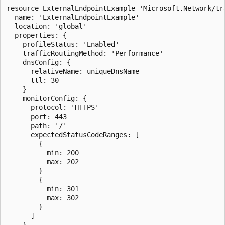
resource ExternalEndpointExample 'Microsoft.Network/tr
  name: 'ExternalEndpointExample'

  location: 'global'

  properties: {

    profileStatus: 'Enabled'

    trafficRoutingMethod: 'Performance'

    dnsConfig: {

      relativeName: uniqueDnsName

      ttl: 30

    }

    monitorConfig: {

      protocol: 'HTTPS'

      port: 443

      path: '/'

      expectedStatusCodeRanges: [

        {

          min: 200

          max: 202

        }

        {

          min: 301

          max: 302

        }

      ]

    }
