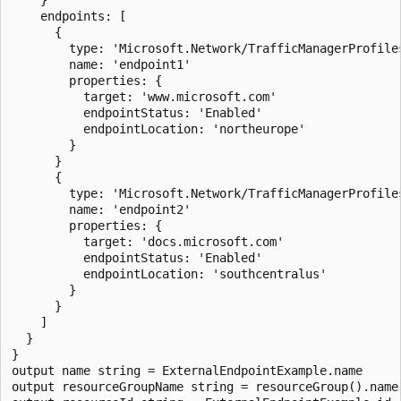
    endpoints: [

      {

        type: 'Microsoft.Network/TrafficManagerProfiles
        name: 'endpoint1'

        properties: {

          target: 'www.microsoft.com'

          endpointStatus: 'Enabled'

          endpointLocation: 'northeurope'

        }

      }

      {

        type: 'Microsoft.Network/TrafficManagerProfiles
        name: 'endpoint2'

        properties: {

          target: 'docs.microsoft.com'

          endpointStatus: 'Enabled'

          endpointLocation: 'southcentralus'

        }

      }

    ]

  }

}

output name string = ExternalEndpointExample.name

output resourceGroupName string = resourceGroup().name
