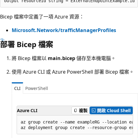
Bicep 檔案中定義了一項 Azure 資源：
Microsoft.Network/trafficManagerProfiles
部署 Bicep 檔案
將 Bicep 檔案以
main.bicep
儲存至本機電腦。
使用 Azure CLI 或 Azure PowerShell 部署 Bicep 檔案。
CLI
PowerShell
Azure CLI
複製
開啟 Cloud Shell
az group create --name exampleRG --location east