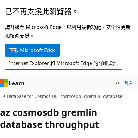
跳
跳
已不再支援此瀏覽器。
到
至
主
頁
請升級至 Microsoft Edge，以利用最新功能、安全性更新
要
面
和技術支援。
內
內
下載 Microsoft Edge
容
導
覽
Internet Explorer 和 Microsoft Edge 的詳細資訊
Learn
登入
Database for Cosmos DB
cosmosdb
gremlin
database
az cosmosdb gremlin
database throughput