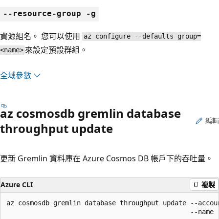
--resource-group -g
資源組名。 您可以使用
az configure --defaults group=
來設定預設群組。
<name>
全域參數
az cosmosdb gremlin database
編輯
throughput update
更新 Gremlin 資料庫在 Azure Cosmos DB 帳戶下的吞吐量。
Azure CLI
複製
az cosmosdb gremlin database throughput update --accoun
                                               --name
