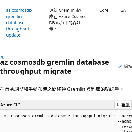
az cosmosdb
更新 Gremlin 資料
Core
GA
gremlin
庫在 Azure Cosmos
database
DB 帳戶下的吞吐
throughput
量。
update
az cosmosdb gremlin database
編輯
throughput migrate
在自動調整和手動布建之間移轉 Gremlin 資料庫的輸送量。
Azure CLI
複製
az cosmosdb gremlin database throughput migrate --accou
                                                --name

                                                --resou
                                                --throu