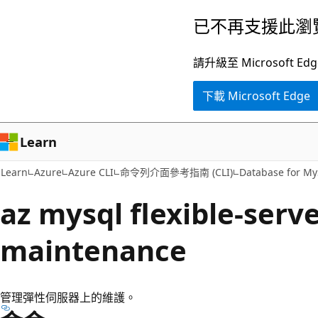
跳
跳
已不再支援此瀏
到
至
主
頁
請升級至 Microsof
要
面
下載 Microsoft Edge
內
內
容
導
覽
Learn
Learn
Azure
Azure CLI
命令列介面參考指南 (CLI)
Database for M
az mysql flexible-serv
maintenance
管理彈性伺服器上的維護。