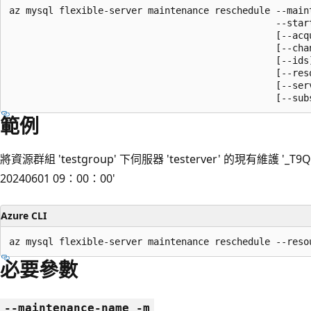
az mysql flexible-server maintenance reschedule --maint
                                                --start
                                                [--acqu
                                                [--chan
                                                [--ids]
                                                [--reso
                                                [--serv
                                                [--sub
範例
將資源群組 'testgroup' 下伺服器 'testerver' 的現有維護 '_
20240601 09：00：00'
Azure CLI
az mysql flexible-server maintenance reschedule --reso
必要參數
--maintenance-name -m