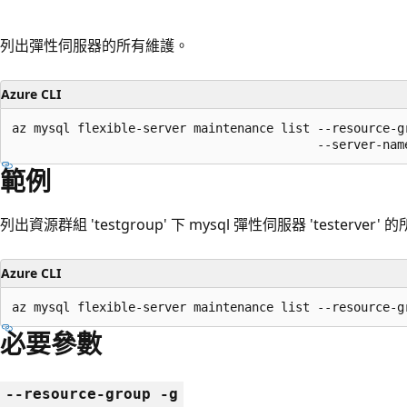
列出彈性伺服器的所有維護。
Azure CLI
az mysql flexible-server maintenance list --resource-gr
                                          --server-nam
範例
列出資源群組 'testgroup' 下 mysql 彈性伺服器 'testerver'
Azure CLI
az mysql flexible-server maintenance list --resource-g
必要參數
--resource-group -g