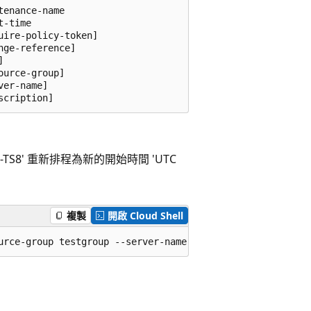
enance-name

-time

ire-policy-token]

ge-reference]



urce-group]

er-name]

scription]
T9Q-TS8' 重新排程為新的開始時間 'UTC
複製
開啟 Cloud Shell
urce-group testgroup --server-name testserver --maintena