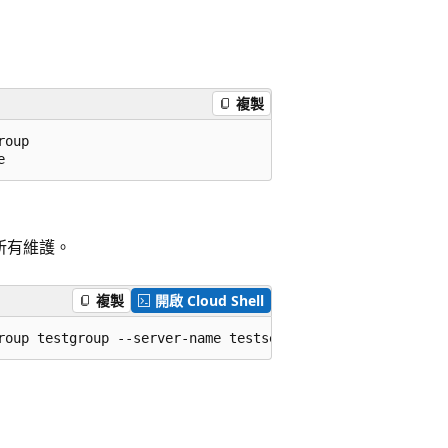
複製
oup

e
 的所有維護。
複製
開啟 Cloud Shell
roup testgroup --server-name testserver