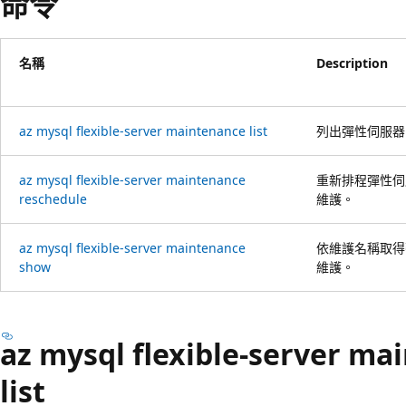
命令
名稱
Description
az mysql flexible-server maintenance list
列出彈性伺服器
az mysql flexible-server maintenance
重新排程彈性伺
reschedule
維護。
az mysql flexible-server maintenance
依維護名稱取得
show
維護。
az mysql flexible-server ma
list